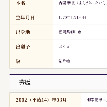
本名
吉開 泰視
（
よしがい たいし
生年月日
1970年12月30日
出身地
福岡県柳川市
出囃子
おうま
紋
剣片喰
芸歴
2002（平成14）年03月
柳家花緑
に