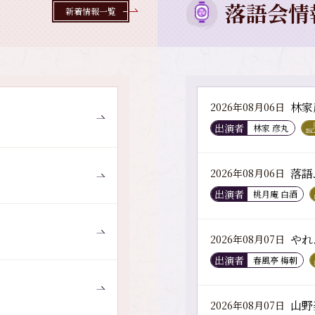
落語会情
新着情報一覧
林家
2026年08月06日
出演者
林家 彦丸
落語
2026年08月06日
出演者
桃月庵 白酒
やれ
2026年08月07日
出演者
春風亭 梅朝
山野
2026年08月07日