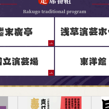
定
席番組
Rakugo traditional program