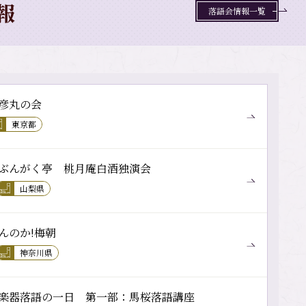
報
落語会情報一覧
彦丸の会
東京都
ぶんがく亭 桃月庵白酒独演会
山梨県
んのか!梅朝
神奈川県
楽器落語の一日 第一部：馬桜落語講座