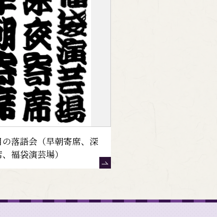
目の落語会（早朝寄席、深
席、福袋演芸場）