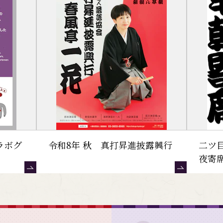
ラボグ
令和8年 秋 真打昇進披露興行
二ツ
夜寄