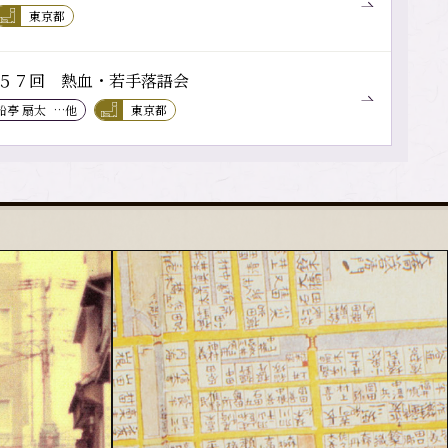
東京都
５７回 熱血・若手落語会
船亭 扇太
…他
東京都