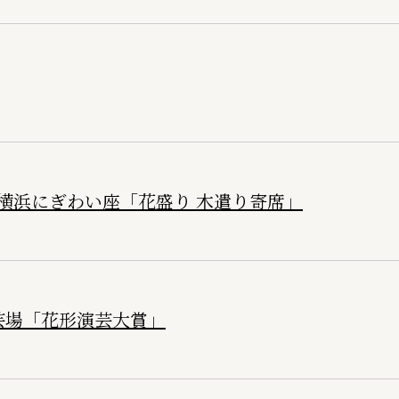
横浜にぎわい座「花盛り 木遣り寄席」
芸場「花形演芸大賞」