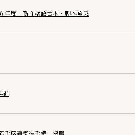
６年度 新作落語台本・脚本募集
昇進
ら若手落語家選手権 優勝