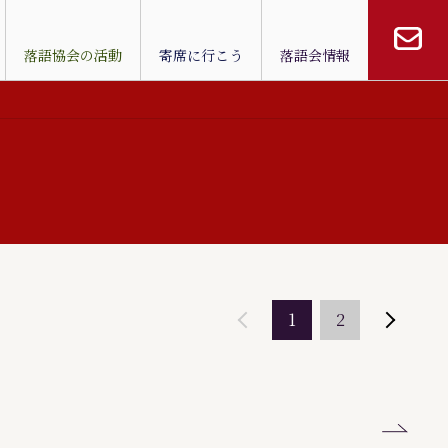
落語協会の活動
寄席に行こう
落語会情報
1
2