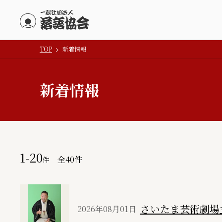
TOP
新着情報
メインコンテンツにスキップ
新着情報
1-20
全
40
件
件
さいたま芸術劇場
2026年08月01日