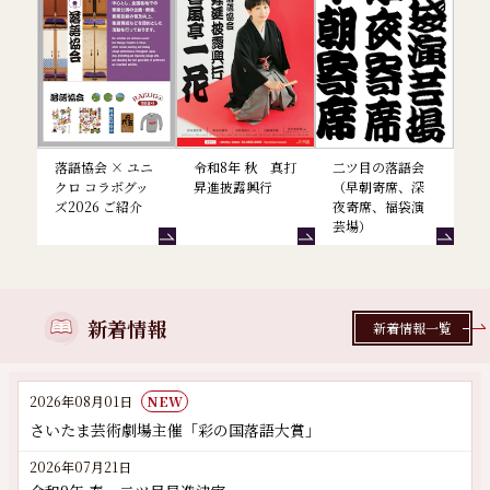
落語協会 × ユニ
令和8年 秋 真打
二ツ目の落語会
クロ コラボグッ
昇進披露興行
（早朝寄席、深
ズ2026 ご紹介
夜寄席、福袋演
芸場）
新着情報
新着情報一覧
2026年08月01日
NEW
さいたま芸術劇場主催「彩の国落語大賞」
2026年07月21日