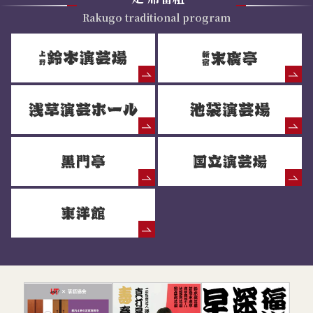
Rakugo traditional program
落語協会からのお知らせ