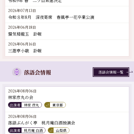
令和9年 春 二ツ目昇進決定
2026年07月13日
令和８年8月 深夜寄席 春風亭一花卒業公演
2026年06月18日
蜃気楼龍玉 訃報
2026年06月16日
三遊亭小歌 訃報
落語会情報
落語会情報一覧
2026年08月06日
林家彦丸の会
出演者
林家 彦丸
東京都
2026年08月06日
落語ぶんがく亭 桃月庵白酒独演会
出演者
桃月庵 白酒
山梨県