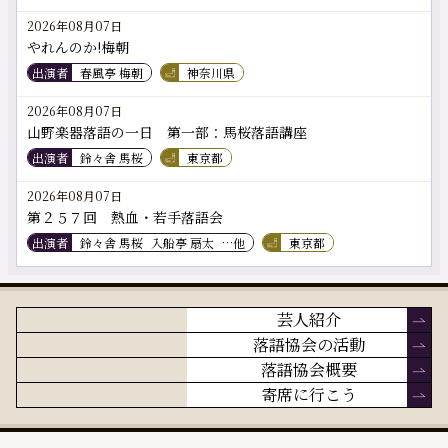
2026年08月07日
やれんのか!梅朝
出演者
春風亭 梅朝
神奈川県
2026年08月07日
山野楽器落語の一日 第一部：馬桜落語講座
出演者
鈴々舎 馬桜
東京都
2026年08月07日
第２５７回 熱血・若手落語会
出演者
鈴々舎 馬桜
入船亭 扇太
…他
東京都
芸人紹介
落語協会の活動
落語協会概要
寄席に行こう