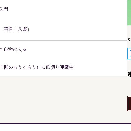
入門
 芸名「八楽」
S
て色物に入る
川柳のらりくらり』に紙切り連載中