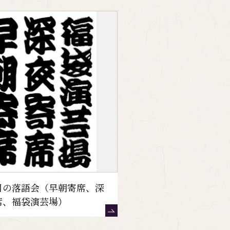
目の落語会（早朝寄席、深
席、福袋演芸場）