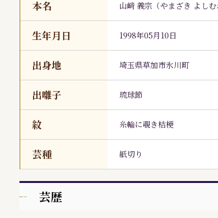
本名
山﨑 義宗
（
やまざき よしむ
生年月日
1998年05月10日
出身地
埼玉県草加市氷川町
出囃子
琉球節
紋
糸輪に覗き桔梗
芸種
紙切り
芸歴