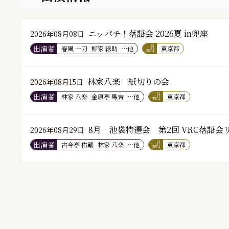
ニッパチ！落語会 2026夏 in兜座
2026年08月08日
出演者
春風 一刀
柳家 緑助
…他
東京都
林家八楽 紙切りの会
2026年08月15日
出演者
林家 八楽
金原亭 馬吉
…他
東京都
8月 池袋特選会 第2回 VRC落語
2026年08月29日
出演者
古今亭 佑輔
林家 八楽
…他
東京都