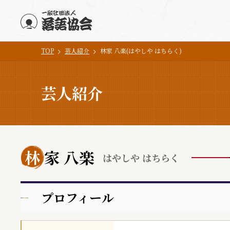
TOP
芸人紹介
林家 八楽(はやしや はちらく)
メインコンテンツにスキップ
芸人紹介
林
家 八楽
はやしや はちらく
プロフィール