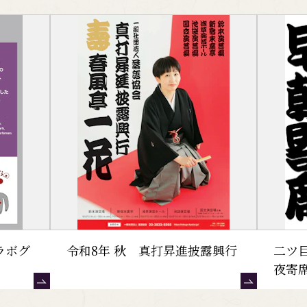
ラボグ
令和8年 秋 真打昇進披露興行
二ツ
夜寄