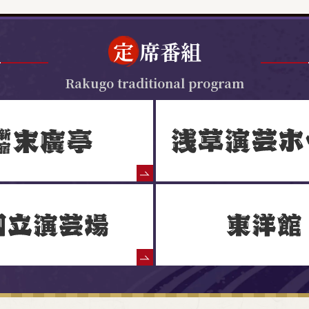
定
席番組
Rakugo traditional program