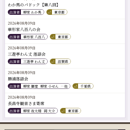
わか馬のパドック【第八回】
出演者
柳家 わか馬
東京都
2026年08月09日
華形家八百八の会
出演者
華形家 八百八
東京都
2026年08月09日
三遊亭わん丈 落語会
出演者
三遊亭 わん丈
滋賀県
2026年08月09日
勝浦落語会
出演者
柳家 獅堂
柳家 小せん
…他
千葉県
2026年08月09日
長昌寺観音さま寄席
出演者
柳家 我太楼
岡 大介
東京都