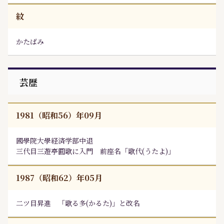
紋
かたばみ
芸歴
1981（昭和56）年09月
國學院大學経済学部中退
三代目三遊亭圓歌に入門 前座名「歌代(うたよ)」
1987（昭和62）年05月
二ツ目昇進 「歌る多(かるた)」と改名