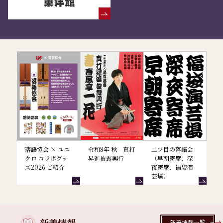
落語協会からのお知らせ
落語協会 × ユニ
令和8年 秋 真打
二ツ目の落語会
クロ コラボグッ
昇進披露興行
（早朝寄席、深
ズ2026 ご紹介
夜寄席、福袋演
芸場）
新着情報
新着情報一覧