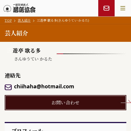
TOP
芸人紹介
三遊亭 歌る多(さんゆうてい かるた)
メインコンテンツにスキップ
芸人紹介
三
遊亭 歌る多
さんゆうてい かるた
連絡先
chiihaha@hotmail.com
お問い合わせ
プロフィール