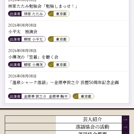
林家たたみ勉強会「勉強しまっせ！」
出演者
林家 たたみ
東京都
2026年08月08日
小平太 独演会
出演者
柳家 小平太
東京都
2026年08月08日
小傳次の「笠碁」を聴く会
出演者
柳家 小傳次
東京都
2026年08月08日
「温泉シャーク落語」～金原亭世之介 芸歴50周年記念企画
～
出演者
金原亭 世之介
金原亭 駒平
東京都
芸人紹介
落語協会の活動