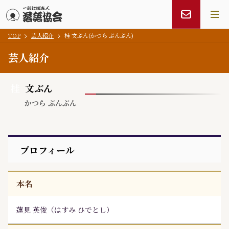
TOP
芸人紹介
桂 文ぶん(かつら ぶんぶん)
メインコンテンツにスキップ
芸人紹介
桂
文ぶん
かつら ぶんぶん
プロフィール
本名
蓮見 英俊
（
はすみ ひでとし
）