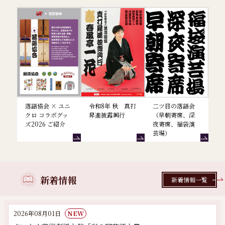
落語協会からのお知らせ
落語協会 × ユニ
令和8年 秋 真打
二ツ目の落語会
クロ コラボグッ
昇進披露興行
（早朝寄席、深
ズ2026 ご紹介
夜寄席、福袋演
芸場）
新着情報
新着情報一覧
2026年08月01日
NEW