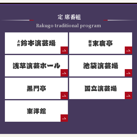
定
席番組
Rakugo traditional program