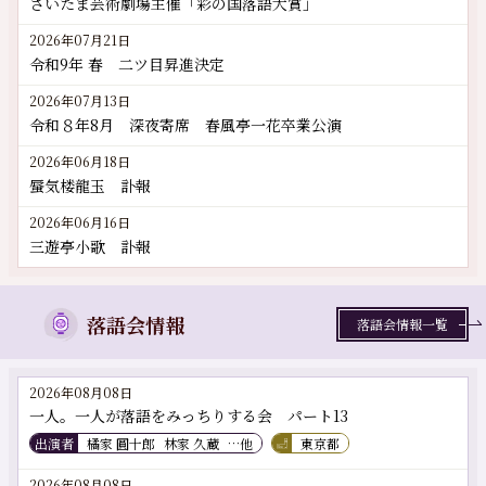
さいたま芸術劇場主催「彩の国落語大賞」
2026年07月21日
令和9年 春 二ツ目昇進決定
2026年07月13日
令和８年8月 深夜寄席 春風亭一花卒業公演
2026年06月18日
蜃気楼龍玉 訃報
2026年06月16日
三遊亭小歌 訃報
落語会情報
落語会情報一覧
2026年08月08日
一人。一人が落語をみっちりする会 パート13
出演者
橘家 圓十郎
林家 久蔵
…他
東京都
2026年08月08日