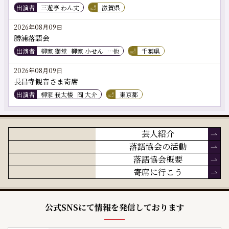
出演者
三遊亭 わん丈
滋賀県
2026年08月09日
勝浦落語会
出演者
柳家 獅堂
柳家 小せん
…他
千葉県
2026年08月09日
長昌寺観音さま寄席
出演者
柳家 我太楼
岡 大介
東京都
芸人紹介
落語協会の活動
落語協会概要
寄席に行こう
公式SNSにて情報を発信しております