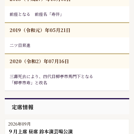
前座となる 前座名「寿伴」
2019（令和元）年05月21日
二ツ目昇進
2020（令和2）年07月16日
三壽死去により、四代目
柳亭市馬
門下となる
「柳亭市寿」と改名
定席情報
2026年09月
９月上席 昼席 鈴本演芸場公演