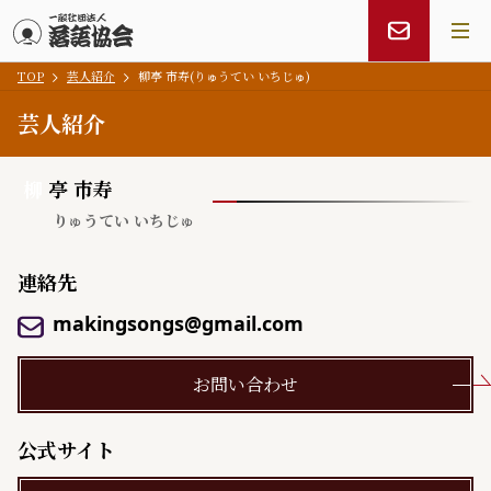
TOP
芸人紹介
柳亭 市寿(りゅうてい いちじゅ)
メインコンテンツにスキップ
芸人紹介
柳
亭 市寿
りゅうてい いちじゅ
連絡先
makingsongs@gmail.com
お問い合わせ
公式サイト