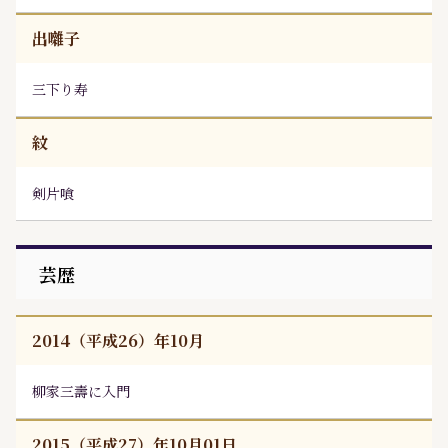
出囃子
三下り寿
紋
剣片喰
芸歴
2014（平成26）年10月
柳家三壽
に入門
2015（平成27）年10月01日