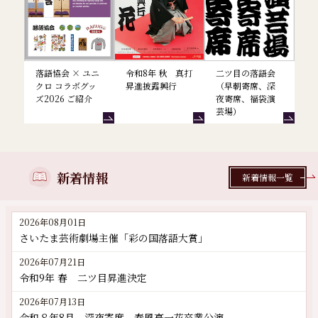
落語協会 × ユニ
令和8年 秋 真打
二ツ目の落語会
クロ コラボグッ
昇進披露興行
（早朝寄席、深
ズ2026 ご紹介
夜寄席、福袋演
芸場）
新着情報
新着情報一覧
2026年08月01日
さいたま芸術劇場主催「彩の国落語大賞」
2026年07月21日
令和9年 春 二ツ目昇進決定
2026年07月13日
令和８年8月 深夜寄席 春風亭一花卒業公演