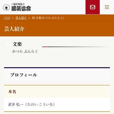
TOP
芸人紹介
桂 文楽(かつら ぶんらく)
メインコンテンツにスキップ
芸人紹介
桂
文楽
かつら ぶんらく
プロフィール
本名
武井 弘一
（
たけい こういち
）