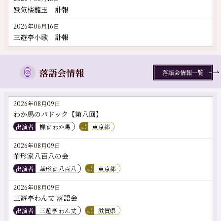
蜃気楼龍玉 訃報
2026年06月16日
三遊亭小歌 訃報
落語会情報
落語会情報一覧
2026年08月09日
わか馬のパドック【第八回】
出演者
柳家 わか馬
東京都
2026年08月09日
華形家八百八の会
出演者
華形家 八百八
東京都
2026年08月09日
三遊亭わん丈 落語会
出演者
三遊亭 わん丈
滋賀県