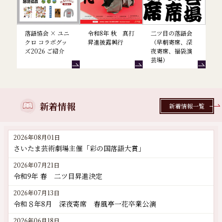
落語協会 × ユニ
令和8年 秋 真打
二ツ目の落語会
クロ コラボグッ
昇進披露興行
（早朝寄席、深
ズ2026 ご紹介
夜寄席、福袋演
芸場）
新着情報
新着情報一覧
2026年08月01日
さいたま芸術劇場主催「彩の国落語大賞」
2026年07月21日
令和9年 春 二ツ目昇進決定
2026年07月13日
令和８年8月 深夜寄席 春風亭一花卒業公演
2026年06月18日