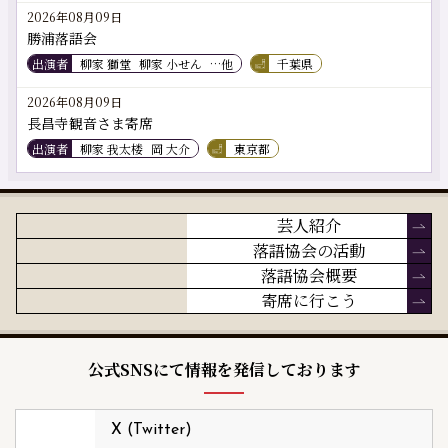
2026年08月09日
勝浦落語会
出演者
柳家 獅堂
柳家 小せん
…他
千葉県
2026年08月09日
長昌寺観音さま寄席
出演者
柳家 我太楼
岡 大介
東京都
芸人紹介
落語協会の活動
落語協会概要
寄席に行こう
公式SNSにて情報を発信しております
X (Twitter)