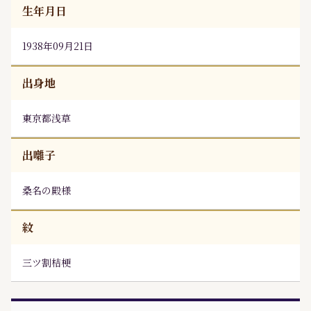
生年月日
1938年09月21日
出身地
東京都浅草
出囃子
桑名の殿様
紋
三ツ割桔梗