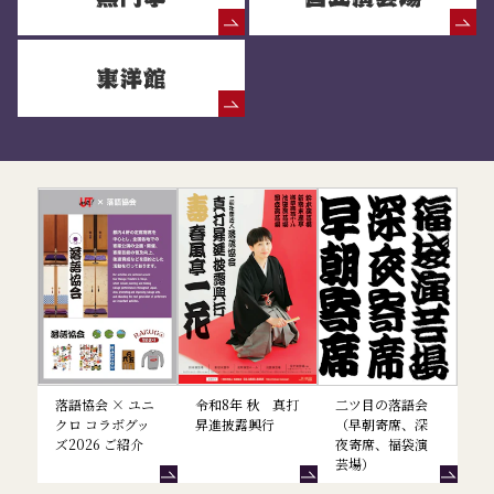
落語協会からのお知らせ
落語協会 × ユニ
令和8年 秋 真打
二ツ目の落語会
クロ コラボグッ
昇進披露興行
（早朝寄席、深
ズ2026 ご紹介
夜寄席、福袋演
芸場）