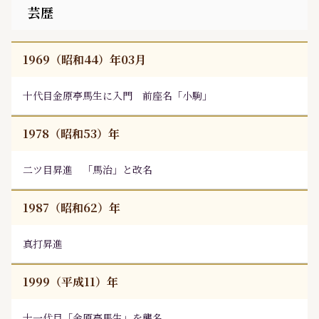
芸歴
1969（昭和44）年03月
十代目金原亭馬生に入門 前座名「小駒」
1978（昭和53）年
二ツ目昇進 「馬治」と改名
1987（昭和62）年
真打昇進
1999（平成11）年
十一代目「金原亭馬生」を襲名