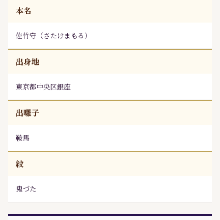
本名
佐竹守
（
さたけまもる
）
出身地
東京都中央区銀座
出囃子
鞍馬
紋
鬼づた