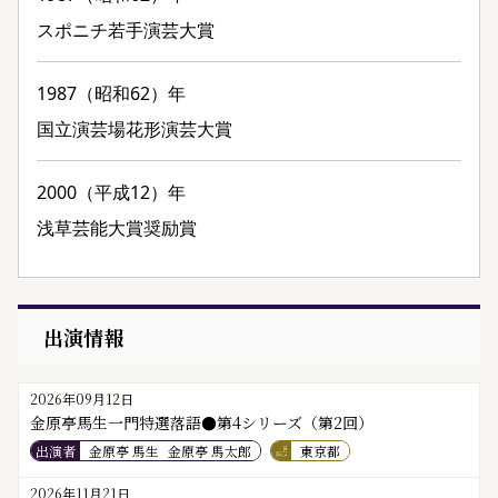
スポニチ若手演芸大賞
1987（昭和62）年
国立演芸場花形演芸大賞
2000（平成12）年
浅草芸能大賞奨励賞
出演情報
2026年09月12日
金原亭馬生一門特選落語●第4シリーズ（第2回）
出演者
金原亭 馬生
金原亭 馬太郎
東京都
2026年11月21日