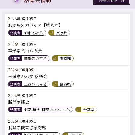
2026年08月09日
わか馬のパドック【第八回】
出演者
柳家 わか馬
東京都
2026年08月09日
華形家八百八の会
出演者
華形家 八百八
東京都
2026年08月09日
三遊亭わん丈 落語会
出演者
三遊亭 わん丈
滋賀県
2026年08月09日
勝浦落語会
出演者
柳家 獅堂
柳家 小せん
…他
千葉県
2026年08月09日
長昌寺観音さま寄席