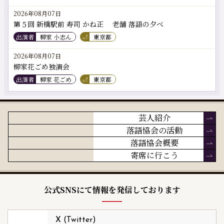
2026年08月07日
第５回 新橋駅前 寿司 かね正 老舗 落語の夕べ
出演者
柳家 小志ん
東京都
2026年08月07日
柳家花ごめ独演会
出演者
柳家 花ごめ
東京都
芸人紹介
落語協会の活動
落語協会概要
寄席に行こう
公式SNSにて情報を発信しております
X (Twitter)