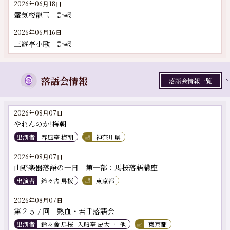
2026年06月18日
蜃気楼龍玉 訃報
2026年06月16日
三遊亭小歌 訃報
落語会情報
落語会情報一覧
2026年08月07日
やれんのか!梅朝
出演者
春風亭 梅朝
神奈川県
2026年08月07日
山野楽器落語の一日 第一部：馬桜落語講座
出演者
鈴々舎 馬桜
東京都
2026年08月07日
第２５７回 熱血・若手落語会
出演者
鈴々舎 馬桜
入船亭 扇太
…他
東京都