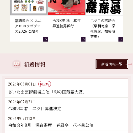
落語協会 × ユニ
令和8年 秋 真打
二ツ目の落語会
クロ コラボグッ
昇進披露興行
（早朝寄席、深
ズ2026 ご紹介
夜寄席、福袋演
芸場）
新着情報
新着情報一覧
2026年08月01日
NEW
さいたま芸術劇場主催「彩の国落語大賞」
2026年07月21日
令和9年 春 二ツ目昇進決定
2026年07月13日
令和８年8月 深夜寄席 春風亭一花卒業公演