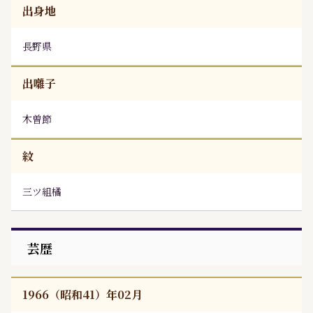
出身地
長野県
出囃子
木曽節
紋
三ツ組橘
芸歴
1966（昭和41）年02月