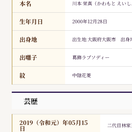
本名
川本 栄真
（
かわもと えいし
生年月日
2000年12月28日
出身地
出生地 大阪府大阪市 出身
出囃子
葛飾ラプソディー
紋
中陰花菱
芸歴
2019（令和元）年05月15
二代目
林家
日