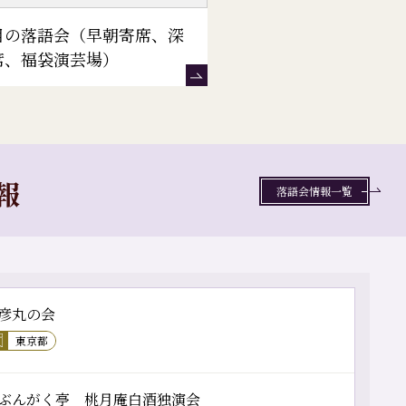
目の落語会（早朝寄席、深
席、福袋演芸場）
報
落語会情報一覧
彦丸の会
東京都
ぶんがく亭 桃月庵白酒独演会