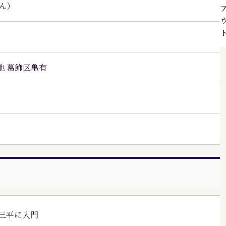
ん
）
地 葛飾区亀有
三平
に入門