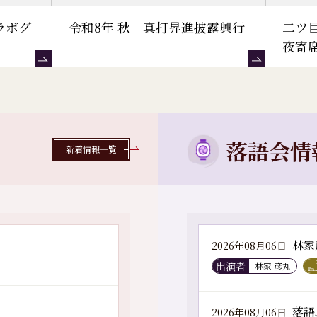
ラボグ
令和8年 秋 真打昇進披露興行
二ツ
夜寄
落語会情
新着情報一覧
林家
2026年08月06日
出演者
林家 彦丸
落語
2026年08月06日