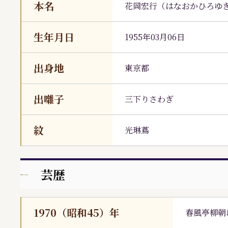
本名
花岡宏行
（
はなおかひろゆ
生年月日
1955年03月06日
出身地
東京都
出囃子
三下りさわぎ
紋
光琳蔦
芸歴
1970（昭和45）年
春風亭柳朝