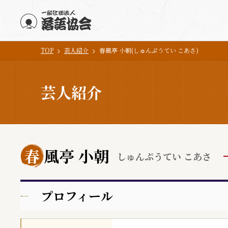
TOP
芸人紹介
春風亭 小朝(しゅんぷうてい こあさ)
メインコンテンツにスキップ
芸人紹介
春
風亭 小朝
しゅんぷうてい こあさ
プロフィール