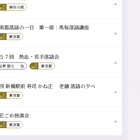
神奈川県
楽器落語の一日 第一部：馬桜落語講座
東京都
５７回 熱血・若手落語会
船亭 扇太
…他
東京都
回 新橋駅前 寿司 かね正 老舗 落語の夕べ
東京都
花ごめ独演会
東京都