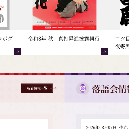
ラボグ
令和8年 秋 真打昇進披露興行
二ツ
夜寄
落語会情
新着情報一覧
やれ
2026年08月07日