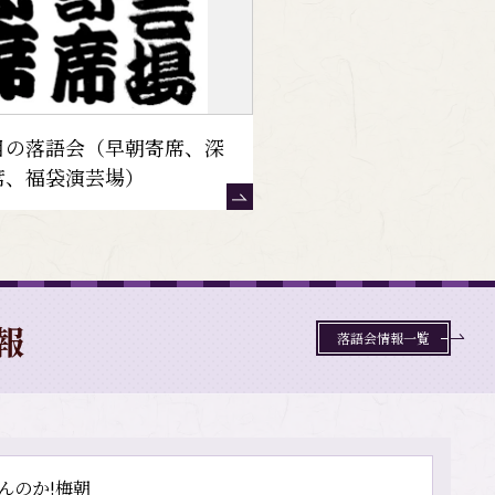
目の落語会（早朝寄席、深
席、福袋演芸場）
報
落語会情報一覧
んのか!梅朝