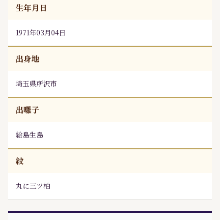
生年月日
1971年03月04日
出身地
埼玉県所沢市
出囃子
絵島生島
紋
丸に三ツ柏