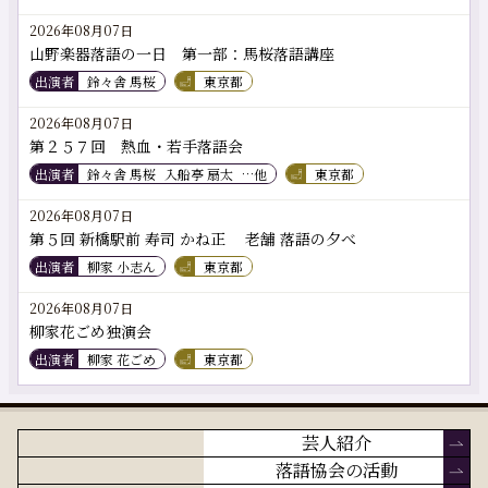
2026年08月07日
山野楽器落語の一日 第一部：馬桜落語講座
出演者
鈴々舎 馬桜
東京都
2026年08月07日
第２５７回 熱血・若手落語会
出演者
鈴々舎 馬桜
入船亭 扇太
…他
東京都
2026年08月07日
第５回 新橋駅前 寿司 かね正 老舗 落語の夕べ
出演者
柳家 小志ん
東京都
2026年08月07日
柳家花ごめ独演会
出演者
柳家 花ごめ
東京都
芸人紹介
落語協会の活動