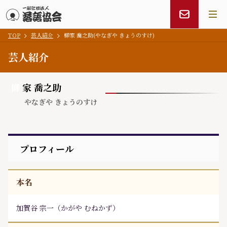
TOP
芸人紹介
柳家 喬之助(やなぎや きょうのすけ)
メインコンテンツにスキップ
芸人紹介
柳
家 喬之助
やなぎや きょうのすけ
プロフィール
本名
加賀谷 宗一
（
かがや むねかず
）