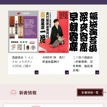
落語協会からのお知らせ
落語協会 × ユニ
令和8年 秋 真打
二ツ目の落語会
クロ コラボグッ
昇進披露興行
（早朝寄席、深
ズ2026 ご紹介
夜寄席、福袋演
芸場）
新着情報
新着情報一覧