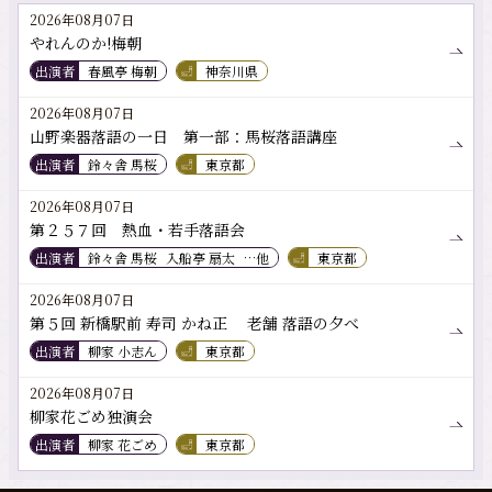
2026年08月07日
やれんのか!梅朝
出演者
春風亭 梅朝
神奈川県
2026年08月07日
山野楽器落語の一日 第一部：馬桜落語講座
出演者
鈴々舎 馬桜
東京都
2026年08月07日
第２５７回 熱血・若手落語会
出演者
鈴々舎 馬桜
入船亭 扇太
…他
東京都
2026年08月07日
第５回 新橋駅前 寿司 かね正 老舗 落語の夕べ
出演者
柳家 小志ん
東京都
2026年08月07日
柳家花ごめ独演会
出演者
柳家 花ごめ
東京都