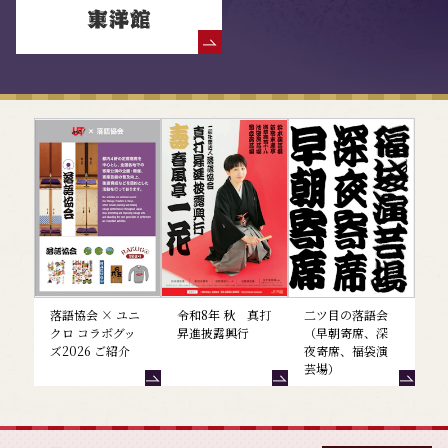
落語協会からのお知らせ
落語協会 × ユニ
令和8年 秋 真打
二ツ目の落語会
クロ コラボグッ
昇進披露興行
（早朝寄席、深
ズ2026 ご紹介
夜寄席、福袋演
芸場）