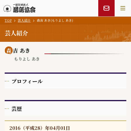
TOP
芸人紹介
森吉 あき(もりよし あき)
メインコンテンツにスキップ
芸人紹介
森
吉 あき
もりよし あき
プロフィール
芸歴
2016（平成28）年04月01日