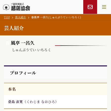
TOP
芸人紹介
春風亭 一呂久(しゅんぷうてい いちろく)
メインコンテンツにスキップ
芸人紹介
春
風亭 一呂久
しゅんぷうてい いちろく
プロフィール
本名
桑島 直寛
（
くわじま なおひろ
）