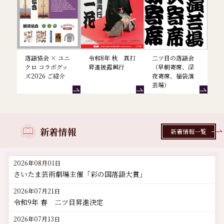
落語協会 × ユニ
令和8年 秋 真打
二ツ目の落語会
クロ コラボグッ
昇進披露興行
（早朝寄席、深
ズ2026 ご紹介
夜寄席、福袋演
芸場）
新着情報
新着情報一覧
2026年08月01日
さいたま芸術劇場主催「彩の国落語大賞」
2026年07月21日
令和9年 春 二ツ目昇進決定
2026年07月13日