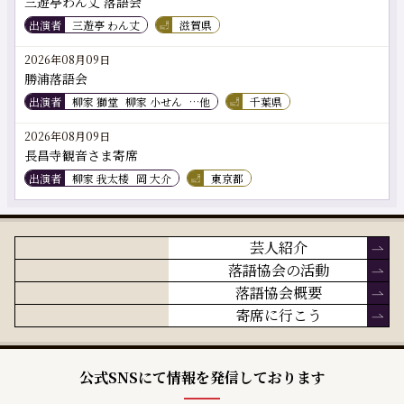
三遊亭わん丈 落語会
出演者
三遊亭 わん丈
滋賀県
2026年08月09日
勝浦落語会
出演者
柳家 獅堂
柳家 小せん
…他
千葉県
2026年08月09日
長昌寺観音さま寄席
出演者
柳家 我太楼
岡 大介
東京都
芸人紹介
落語協会の活動
落語協会概要
寄席に行こう
公式SNSにて情報を発信しております