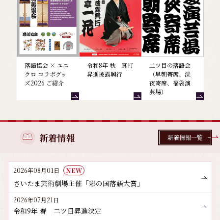
落語協会 × ユニ
令和8年 秋 真打
二ツ目の落語会
クロ コラボグッ
昇進披露興行
（早朝寄席、深
ズ2026 ご紹介
夜寄席、福袋演
芸場）
新着情報
新着情報一覧
2026年08月01日
NEW
さいたま芸術劇場主催「彩の国落語大賞」
2026年07月21日
令和9年 春 二ツ目昇進決定