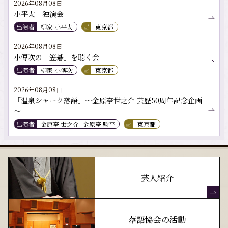
2026年08月08日
小平太 独演会
出演者
柳家 小平太
東京都
2026年08月08日
小傳次の「笠碁」を聴く会
出演者
柳家 小傳次
東京都
2026年08月08日
「温泉シャーク落語」～金原亭世之介 芸歴50周年記念企画
～
出演者
金原亭 世之介
金原亭 駒平
東京都
芸人紹介
落語協会の活動