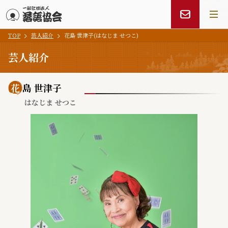
TOP
芸人紹介
花島 世津子(はなじま せつこ)
メインコンテンツにスキップ
芸人紹介
花
島 世津子
はなじま せつこ