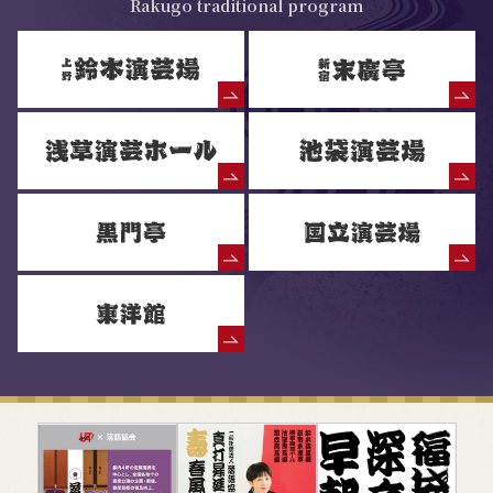
Rakugo traditional program
落語協会からのお知らせ