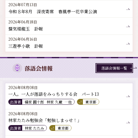
2026年07月13日
令和８年8月 深夜寄席 春風亭一花卒業公演
2026年06月18日
蜃気楼龍玉 訃報
2026年06月16日
三遊亭小歌 訃報
落語会情報
落語会情報一覧
2026年08月08日
一人。一人が落語をみっちりする会 パート13
出演者
橘家 圓十郎
林家 久蔵
…他
東京都
2026年08月08日
林家たたみ勉強会「勉強しまっせ！」
出演者
林家 たたみ
東京都