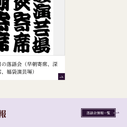
目の落語会（早朝寄席、深
席、福袋演芸場）
報
落語会情報一覧