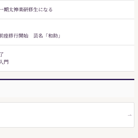
一期太神楽研修生になる
前座修行開始 芸名「和助」
了
入門