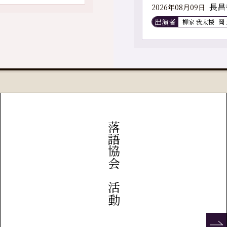
長昌
2026年08月09日
出演者
柳家 我太楼
岡
落語協会の活動