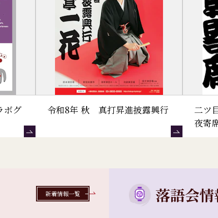
ラボグ
令和8年 秋 真打昇進披露興行
二ツ
夜寄
落語会情
新着情報一覧