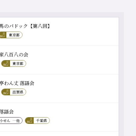
馬のパドック【第八回】
東京都
家八百八の会
東京都
亭わん丈 落語会
滋賀県
落語会
 小せん
…他
千葉県