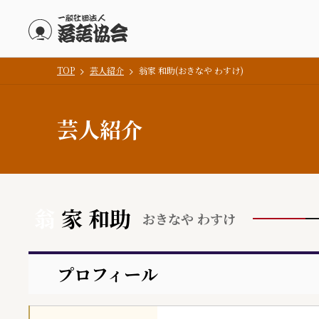
TOP
芸人紹介
翁家 和助(おきなや わすけ)
メインコンテンツにスキップ
芸人紹介
翁
家 和助
おきなや わすけ
プロフィール