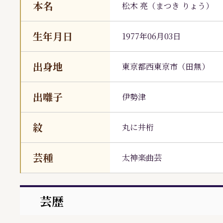
本名
松木 亮
（
まつき りょう
）
生年月日
1977年06月03日
出身地
東京都西東京市（田無）
出囃子
伊勢津
紋
丸に井桁
芸種
太神楽曲芸
芸歴