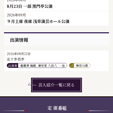
8月23日 一部 黒門亭公演
2026年09月
９月上席 夜席 浅草演芸ホール公演
出演情報
2026年08月22日
五十歩百歩
出演者
春風亭 梅朝
華形家 八百八
…他
神奈川県
芸人紹介一覧に戻る
定
席番組