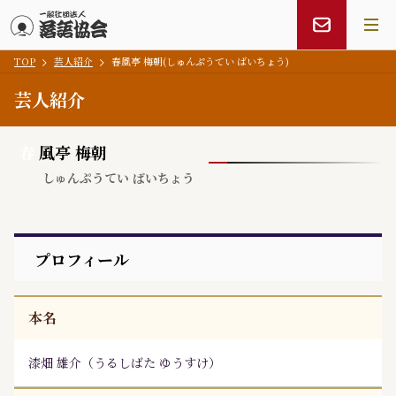
TOP
芸人紹介
春風亭 梅朝(しゅんぷうてい ばいちょう)
メインコンテンツにスキップ
芸人紹介
春
風亭 梅朝
しゅんぷうてい ばいちょう
プロフィール
本名
漆畑 雄介
（
うるしばた ゆうすけ
）