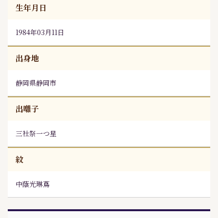
生年月日
1984年03月11日
出身地
静岡県静岡市
出囃子
三社祭一つ星
紋
中蔭光琳蔦