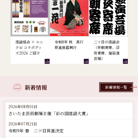
落語協会 × ユニ
令和8年 秋 真打
二ツ目の落語会
クロ コラボグッ
昇進披露興行
（早朝寄席、深
ズ2026 ご紹介
夜寄席、福袋演
芸場）
新着情報
新着情報一覧
2026年08月01日
さいたま芸術劇場主催「彩の国落語大賞」
2026年07月21日
令和9年 春 二ツ目昇進決定