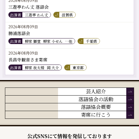
2026年08月09日
三遊亭わん丈 落語会
出演者
三遊亭 わん丈
滋賀県
2026年08月09日
勝浦落語会
出演者
柳家 獅堂
柳家 小せん
…他
千葉県
2026年08月09日
長昌寺観音さま寄席
出演者
柳家 我太楼
岡 大介
東京都
芸人紹介
落語協会の活動
落語協会概要
寄席に行こう
公式SNSにて情報を発信しております