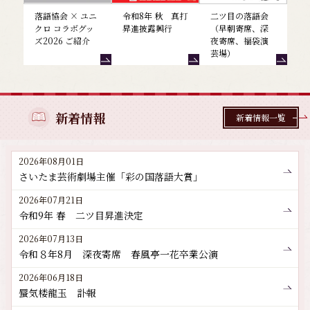
落語協会 × ユニ
令和8年 秋 真打
二ツ目の落語会
クロ コラボグッ
昇進披露興行
（早朝寄席、深
ズ2026 ご紹介
夜寄席、福袋演
芸場）
新着情報
新着情報一覧
2026年08月01日
さいたま芸術劇場主催「彩の国落語大賞」
2026年07月21日
令和9年 春 二ツ目昇進決定
2026年07月13日
令和８年8月 深夜寄席 春風亭一花卒業公演
2026年06月18日
蜃気楼龍玉 訃報