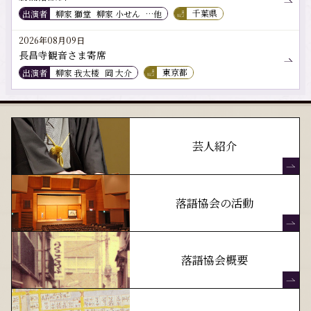
出演者
柳家 獅堂
柳家 小せん
…他
千葉県
2026年08月09日
長昌寺観音さま寄席
出演者
柳家 我太楼
岡 大介
東京都
芸人紹介
落語協会の活動
落語協会概要