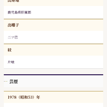
出身地
鹿児島県肝属郡
出囃子
二ツ巴
紋
片喰
芸歴
1978（昭和53）年