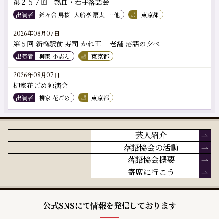
第２５７回 熱血・若手落語会
出演者
鈴々舎 馬桜
入船亭 扇太
…他
東京都
2026年08月07日
第５回 新橋駅前 寿司 かね正 老舗 落語の夕べ
出演者
柳家 小志ん
東京都
2026年08月07日
柳家花ごめ独演会
出演者
柳家 花ごめ
東京都
芸人紹介
落語協会の活動
落語協会概要
寄席に行こう
公式SNSにて情報を発信しております