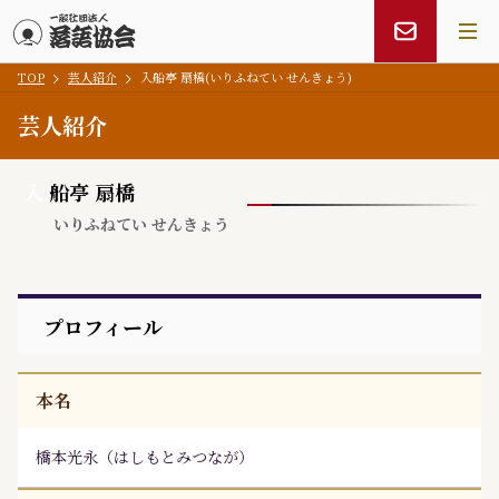
TOP
芸人紹介
入船亭 扇橋(いりふねてい せんきょう)
メインコンテンツにスキップ
芸人紹介
入
船亭 扇橋
いりふねてい せんきょう
プロフィール
本名
橋本光永
（
はしもとみつなが
）