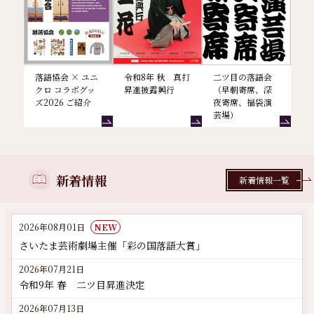
落語協会 × ユニ
令和8年 秋 真打
二ツ目の落語会
クロ コラボグッ
昇進披露興行
（早朝寄席、深
ズ2026 ご紹介
夜寄席、福袋演
芸場）
新着情報
新着情報一覧
2026年08月01日
NEW
さいたま芸術劇場主催「彩の国落語大賞」
2026年07月21日
令和9年 春 二ツ目昇進決定
2026年07月13日