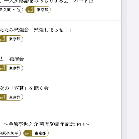
。一人が落語をみっちりする会 パート13
家 久蔵
…他
東京都
たたみ勉強会「勉強しまっせ！」
東京都
太 独演会
東京都
次の「笠碁」を聴く会
東京都
」～金原亭世之介 芸歴50周年記念企画～
金原亭 駒平
東京都