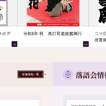
ラボグ
令和8年 秋 真打昇進披露興行
二ツ
夜寄
落語会情
新着情報一覧