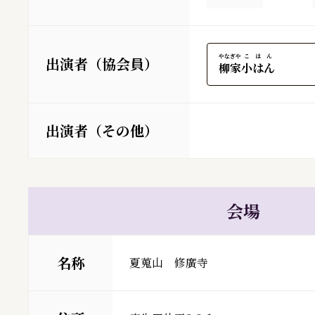
やなぎや
こはん
出演者（協会員）
柳家
小はん
出演者（その他）
会場
名称
夏蒐山　修廣寺