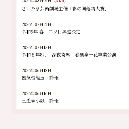
2026年08月01日
NEW
さいたま芸術劇場主催「彩の国落語大賞」
2026年07月21日
令和9年 春 二ツ目昇進決定
2026年07月13日
令和８年8月 深夜寄席 春風亭一花卒業公演
2026年06月18日
蜃気楼龍玉 訃報
2026年06月16日
三遊亭小歌 訃報