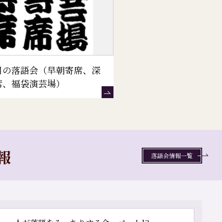
目の落語会（早朝寄席、深
席、福袋演芸場）
報
落語会情報一覧