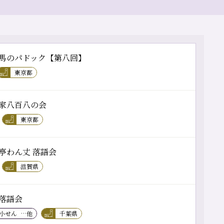
馬のパドック【第八回】
東京都
家八百八の会
東京都
亭わん丈 落語会
滋賀県
落語会
 小せん
…他
千葉県