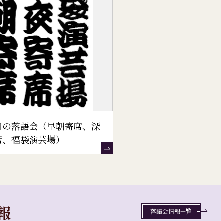
目の落語会（早朝寄席、深
席、福袋演芸場）
報
落語会情報一覧