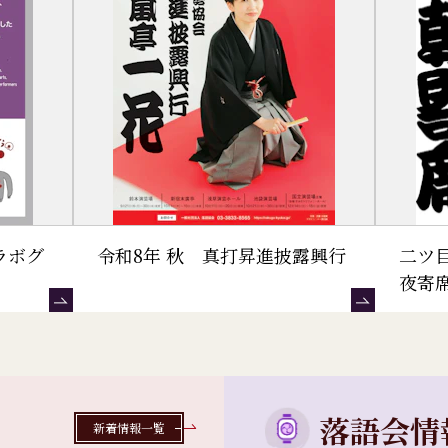
ラボグ
令和8年 秋 真打昇進披露興行
二ツ
夜寄
落語会情
新着情報一覧