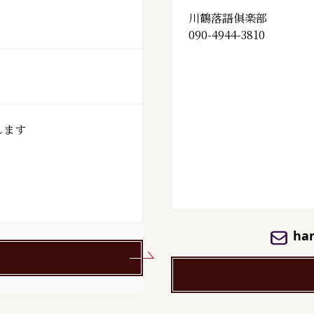
川鶴落語俱楽部
090-4944-3810
ます

ha