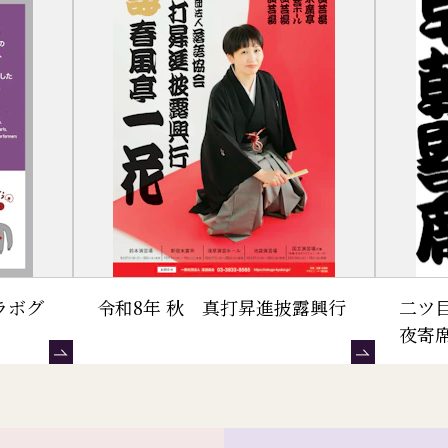
ラボグ
令和8年 秋 真打昇進披露興行
二ツ
夜寄