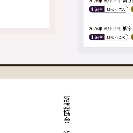
第５
2026年08月07日
出演者
柳家 小志ん
柳家
2026年08月07日
出演者
柳家 花ごめ
落語協会の活動