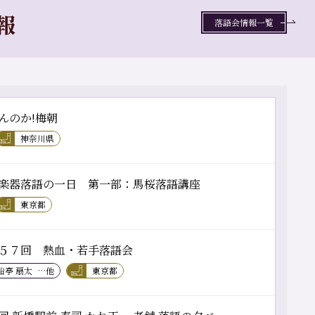
報
落語会情報一覧
んのか!梅朝
神奈川県
楽器落語の一日 第一部：馬桜落語講座
東京都
５７回 熱血・若手落語会
船亭 扇太
…他
東京都