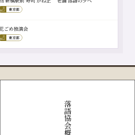
回 新橋駅前 寿司 かね正 老舗 落語の夕べ
東京都
花ごめ独演会
東京都
落語協会概要