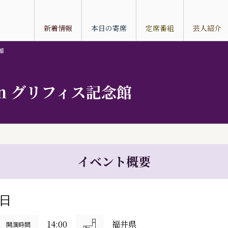
新着情報
本日の寄席
定席番組
芸人紹介
館
in グリフィス記念館
イベント概要
6日
14:00
福井県
開演時間