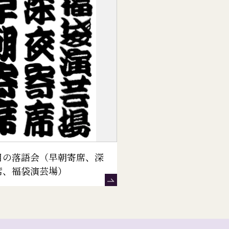
目の落語会（早朝寄席、深
席、福袋演芸場）