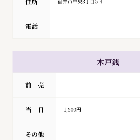
住所
福井市中央3丁目5-4
電話
木戸銭
前 売
当 日
1,500円
その他