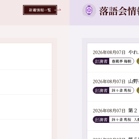
落語会情
新着情報一覧
やれ
2026年08月07日
出演者
春風亭 梅朝
山野
2026年08月07日
出演者
鈴々舎 馬桜
第２
2026年08月07日
出演者
鈴々舎 馬桜
入