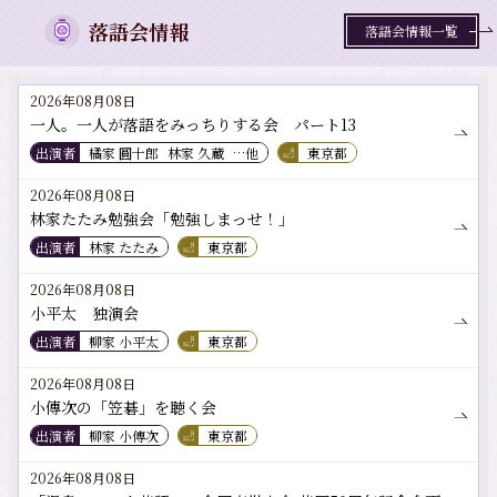
落語会情報
落語会情報一覧
2026年08月08日
一人。一人が落語をみっちりする会 パート13
出演者
橘家 圓十郎
林家 久蔵
…他
東京都
2026年08月08日
林家たたみ勉強会「勉強しまっせ！」
出演者
林家 たたみ
東京都
2026年08月08日
小平太 独演会
出演者
柳家 小平太
東京都
2026年08月08日
小傳次の「笠碁」を聴く会
出演者
柳家 小傳次
東京都
2026年08月08日