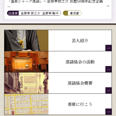
「温泉シャーク落語」～金原亭世之介 芸歴50周年記念企画
～
出演者
金原亭 世之介
金原亭 駒平
東京都
芸人紹介
落語協会の活動
落語協会概要
寄席に行こう