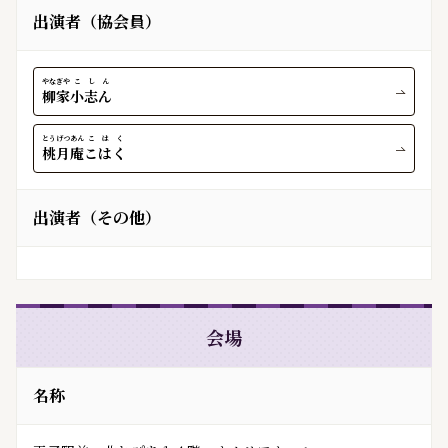
出演者（協会員）
やなぎや
こしん
柳家
小志ん
とうげつあん
こはく
桃月庵
こはく
出演者（その他）
会場
名称