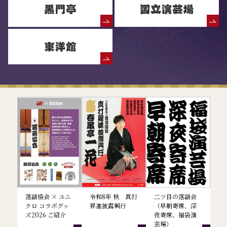
落語協会からのお知らせ
落語協会 × ユニ
令和8年 秋 真打
二ツ目の落語会
クロ コラボグッ
昇進披露興行
（早朝寄席、深
ズ2026 ご紹介
夜寄席、福袋演
芸場）