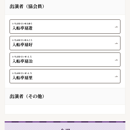
出演者（協会員）
いりふねてい
せんゆう
入船亭
扇遊
いりふねてい
せんこう
入船亭
扇好
いりふねてい
せんじ
入船亭
扇治
いりふねてい
せんり
入船亭
扇里
出演者（その他）