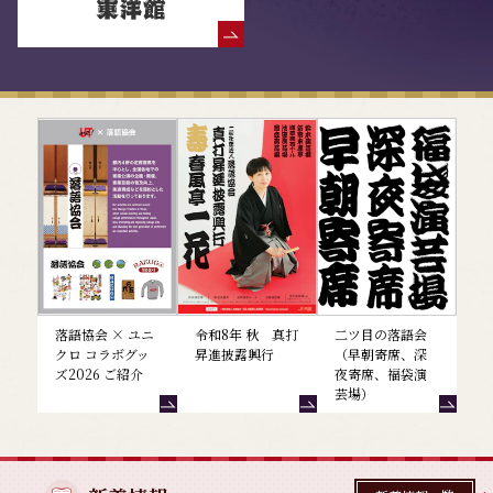
落語協会からのお知らせ
落語協会 × ユニ
令和8年 秋 真打
二ツ目の落語会
クロ コラボグッ
昇進披露興行
（早朝寄席、深
ズ2026 ご紹介
夜寄席、福袋演
芸場）