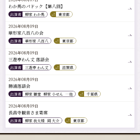
わか馬のパドック【第八回】
出演者
柳家 わか馬
東京都
2026年08月09日
華形家八百八の会
出演者
華形家 八百八
東京都
2026年08月09日
三遊亭わん丈 落語会
出演者
三遊亭 わん丈
滋賀県
2026年08月09日
勝浦落語会
出演者
柳家 獅堂
柳家 小せん
…他
千葉県
2026年08月09日
長昌寺観音さま寄席
出演者
柳家 我太楼
岡 大介
東京都