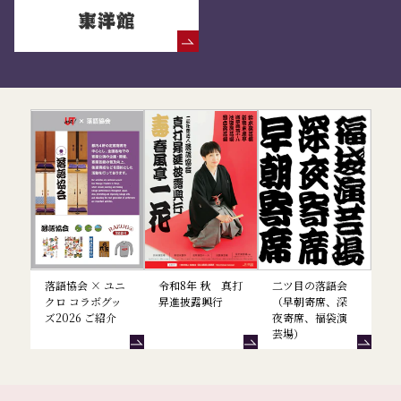
落語協会からのお知らせ
落語協会 × ユニ
令和8年 秋 真打
二ツ目の落語会
クロ コラボグッ
昇進披露興行
（早朝寄席、深
ズ2026 ご紹介
夜寄席、福袋演
芸場）