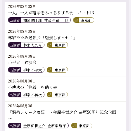
2026年08月08日
一人。一人が落語をみっちりする会 パート13
出演者
橘家 圓十郎
林家 久蔵
…他
東京都
2026年08月08日
林家たたみ勉強会「勉強しまっせ！」
出演者
林家 たたみ
東京都
2026年08月08日
小平太 独演会
出演者
柳家 小平太
東京都
2026年08月08日
小傳次の「笠碁」を聴く会
出演者
柳家 小傳次
東京都
2026年08月08日
「温泉シャーク落語」～金原亭世之介 芸歴50周年記念企画
～
出演者
金原亭 世之介
金原亭 駒平
東京都