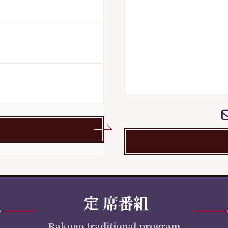
定
席番組
Rakugo traditional program