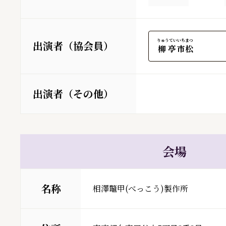
りゅうてい
いちまつ
出演者（協会員）
柳亭
市松
出演者（その他）
会場
名称
相澤鼈甲(べっこう)製作所