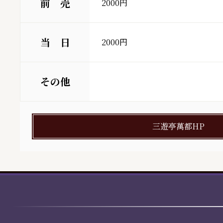
前 売
2000円
当 日
2000円
その他
三遊亭萬都HP