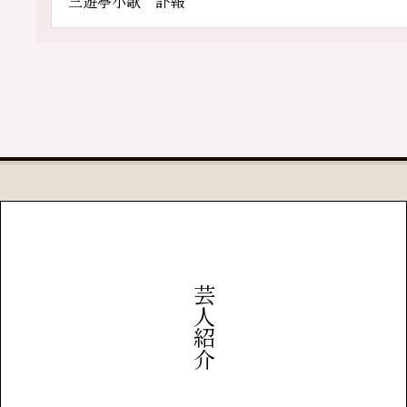
三遊亭小歌 訃報
芸人紹介