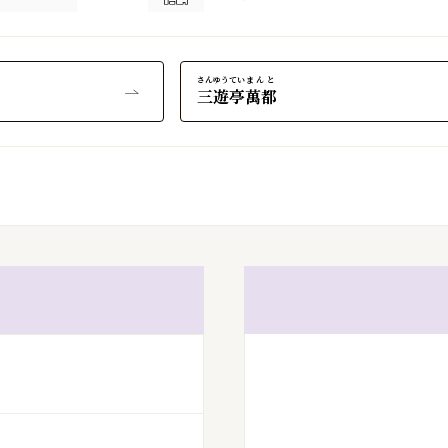
さんゆうてい
まんと
三遊亭
萬都