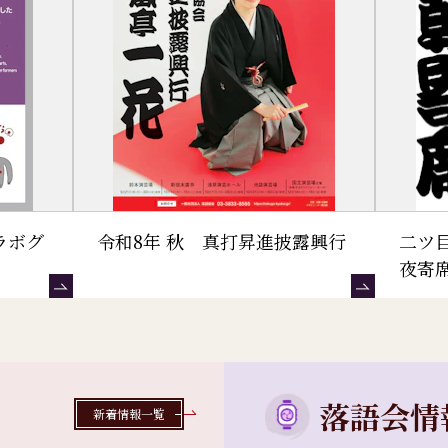
ラボグ
令和8年 秋 真打昇進披露興行
二ツ
夜寄
落語会情
新着情報一覧