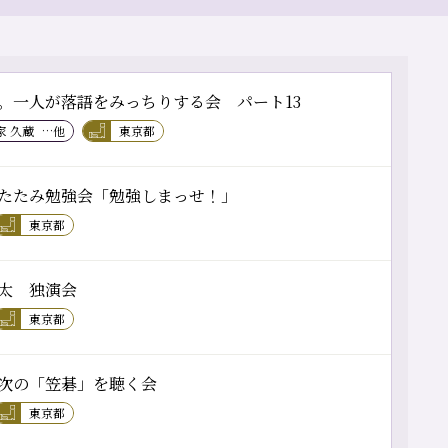
。一人が落語をみっちりする会 パート13
家 久蔵
…他
東京都
たたみ勉強会「勉強しまっせ！」
東京都
太 独演会
東京都
次の「笠碁」を聴く会
東京都