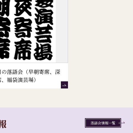
目の落語会（早朝寄席、深
席、福袋演芸場）
報
落語会情報一覧