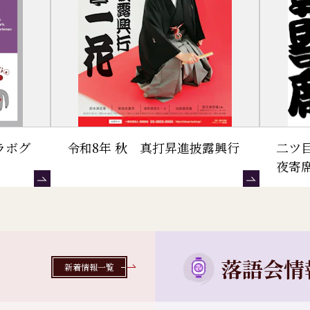
ラボグ
令和8年 秋 真打昇進披露興行
二ツ
夜寄
落語会情
新着情報一覧