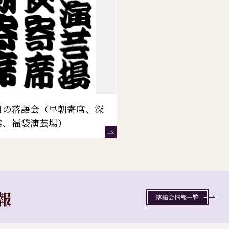
目の落語会（早朝寄席、深
席、福袋演芸場）
報
落語会情報一覧