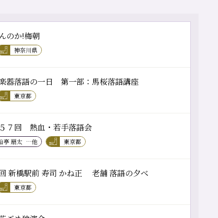
んのか!梅朝
神奈川県
楽器落語の一日 第一部：馬桜落語講座
東京都
５７回 熱血・若手落語会
船亭 扇太
…他
東京都
回 新橋駅前 寿司 かね正 老舗 落語の夕べ
東京都