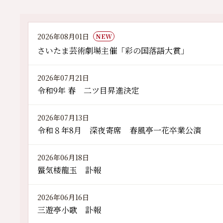
2026年08月01日
NEW
さいたま芸術劇場主催「彩の国落語大賞」
2026年07月21日
令和9年 春 二ツ目昇進決定
2026年07月13日
令和８年8月 深夜寄席 春風亭一花卒業公演
2026年06月18日
蜃気楼龍玉 訃報
2026年06月16日
三遊亭小歌 訃報