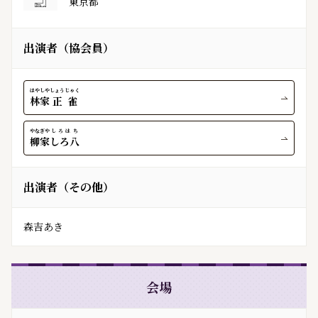
東京都
出演者（協会員）
はやしや
しょうじゃく
林家
正雀
やなぎや
しろはち
柳家
しろ八
出演者（その他）
森吉あき
会場