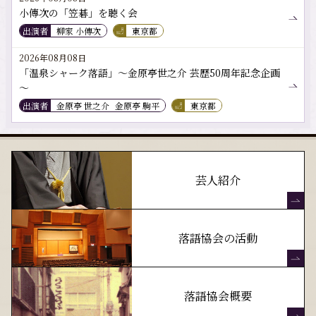
小傳次の「笠碁」を聴く会
出演者
柳家 小傳次
東京都
2026年08月08日
「温泉シャーク落語」～金原亭世之介 芸歴50周年記念企画
～
出演者
金原亭 世之介
金原亭 駒平
東京都
芸人紹介
落語協会の活動
落語協会概要