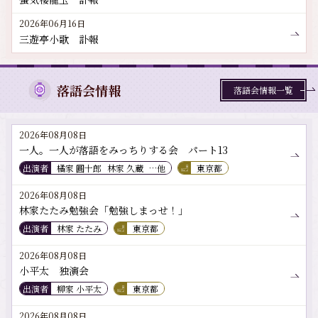
2026年06月16日
三遊亭小歌 訃報
落語会情報
落語会情報一覧
2026年08月08日
一人。一人が落語をみっちりする会 パート13
出演者
橘家 圓十郎
林家 久蔵
…他
東京都
2026年08月08日
林家たたみ勉強会「勉強しまっせ！」
出演者
林家 たたみ
東京都
2026年08月08日
小平太 独演会
出演者
柳家 小平太
東京都
2026年08月08日