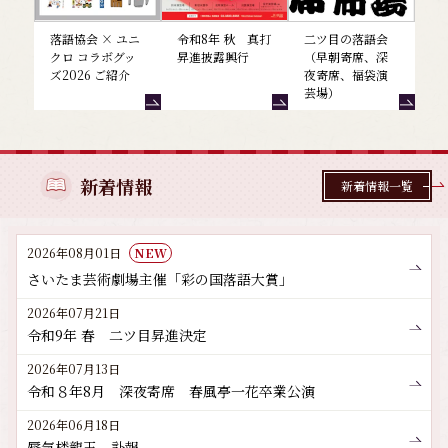
落語協会 × ユニ
令和8年 秋 真打
二ツ目の落語会
クロ コラボグッ
昇進披露興行
（早朝寄席、深
ズ2026 ご紹介
夜寄席、福袋演
芸場）
新着情報
新着情報一覧
2026年08月01日
NEW
さいたま芸術劇場主催「彩の国落語大賞」
2026年07月21日
令和9年 春 二ツ目昇進決定
2026年07月13日
令和８年8月 深夜寄席 春風亭一花卒業公演
2026年06月18日
蜃気楼龍玉 訃報