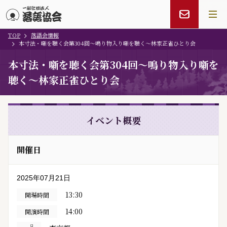
TOP
落語会情報
メインコンテンツにスキップ
本寸法・噺を聴く会第304回〜鳴り物入り噺を聴く〜林家正雀ひとり会
本寸法・噺を聴く会第304回〜鳴り物入り噺を
聴く〜林家正雀ひとり会
イベント概要
開催日
2025年07月21日
13:30
開場時間
14:00
開演時間