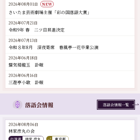
2026年08月01日
NEW
さいたま芸術劇場主催「彩の国落語大賞」
2026年07月21日
令和9年 春 二ツ目昇進決定
2026年07月13日
令和８年8月 深夜寄席 春風亭一花卒業公演
2026年06月18日
蜃気楼龍玉 訃報
2026年06月16日
三遊亭小歌 訃報
落語会情報
落語会情報一覧
2026年08月06日
林家彦丸の会
出演者
林家 彦丸
東京都