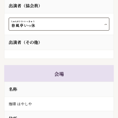
出演者（協会員）
しゅんぷうてい
いっきゅう
春風亭
いっ休
出演者（その他）
会場
名称
珈琲 はやしや