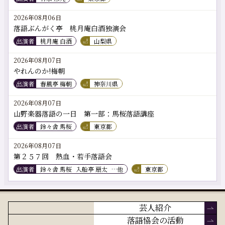
2026年08月06日
落語ぶんがく亭 桃月庵白酒独演会
出演者
桃月庵 白酒
山梨県
2026年08月07日
やれんのか!梅朝
出演者
春風亭 梅朝
神奈川県
2026年08月07日
山野楽器落語の一日 第一部：馬桜落語講座
出演者
鈴々舎 馬桜
東京都
2026年08月07日
第２５７回 熱血・若手落語会
出演者
鈴々舎 馬桜
入船亭 扇太
…他
東京都
芸人紹介
落語協会の活動