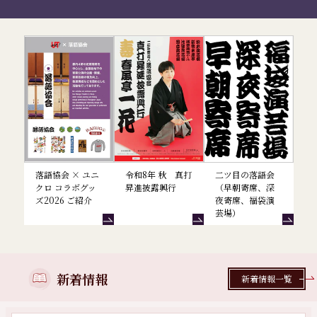
落語協会からのお知らせ
落語協会 × ユニ
令和8年 秋 真打
二ツ目の落語会
クロ コラボグッ
昇進披露興行
（早朝寄席、深
ズ2026 ご紹介
夜寄席、福袋演
芸場）
新着情報
新着情報一覧