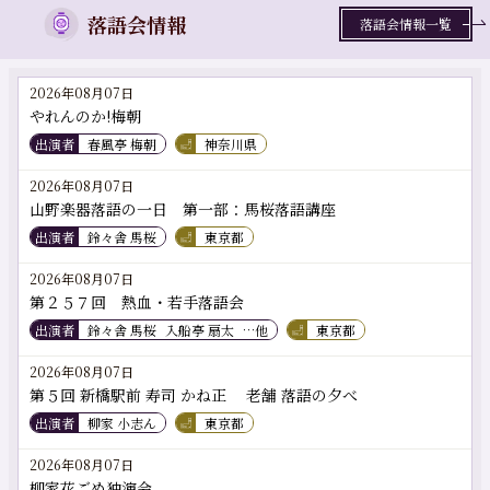
落語会情報
落語会情報一覧
2026年08月07日
やれんのか!梅朝
出演者
春風亭 梅朝
神奈川県
2026年08月07日
山野楽器落語の一日 第一部：馬桜落語講座
出演者
鈴々舎 馬桜
東京都
2026年08月07日
第２５７回 熱血・若手落語会
出演者
鈴々舎 馬桜
入船亭 扇太
…他
東京都
2026年08月07日
第５回 新橋駅前 寿司 かね正 老舗 落語の夕べ
出演者
柳家 小志ん
東京都
2026年08月07日
柳家花ごめ独演会