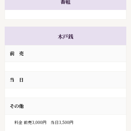
番組
木戸銭
前 売
当 日
その他
　	料金	前売3,000円　当日3,500円
