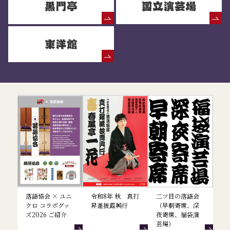
落語協会からのお知らせ
落語協会 × ユニ
令和8年 秋 真打
二ツ目の落語会
クロ コラボグッ
昇進披露興行
（早朝寄席、深
ズ2026 ご紹介
夜寄席、福袋演
芸場）