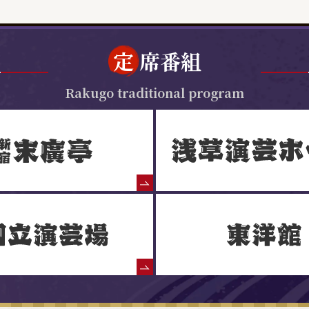
定
席番組
Rakugo traditional program