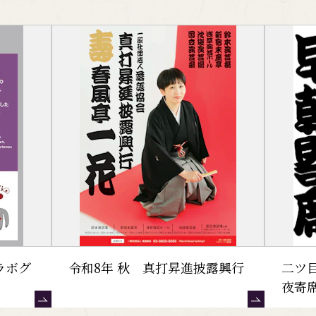
ラボグ
令和8年 秋 真打昇進披露興行
二ツ
夜寄