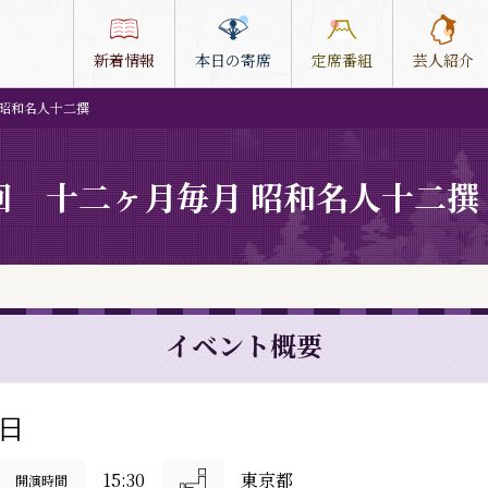
新着情報
本日の寄席
定席番組
芸人紹介
 昭和名人十二撰
回 十二ヶ月毎月 昭和名人十二撰
イベント概要
2日
15:30
東京都
開演時間