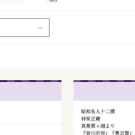
昭和名人十二撰
林家正蔵
真景累ヶ淵より
『皆川宗悦』『豊志賀』