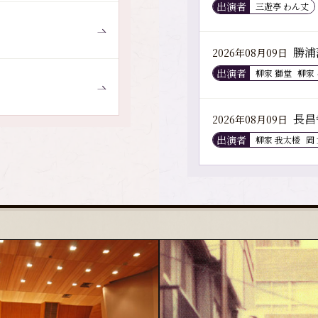
出演者
三遊亭 わん丈
勝浦
2026年08月09日
出演者
柳家 獅堂
柳家
長昌
2026年08月09日
出演者
柳家 我太楼
岡