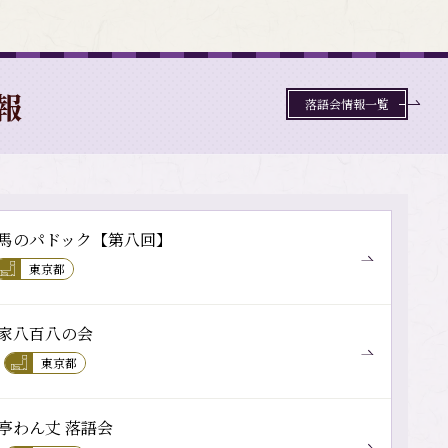
報
落語会情報一覧
馬のパドック【第八回】
東京都
家八百八の会
東京都
亭わん丈 落語会