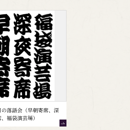
目の落語会（早朝寄席、深
席、福袋演芸場）