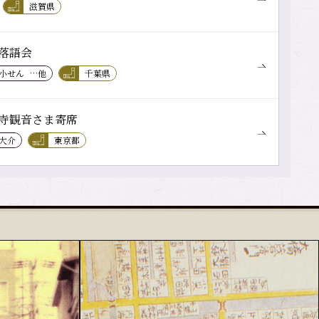
滋賀県
落語会
 小せん
…他
千葉県
寺観音さま寄席
 大介
東京都