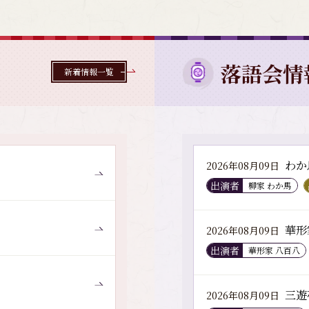
落語会情
新着情報一覧
わか
2026年08月09日
出演者
柳家 わか馬
華形
2026年08月09日
出演者
華形家 八百八
三遊
2026年08月09日