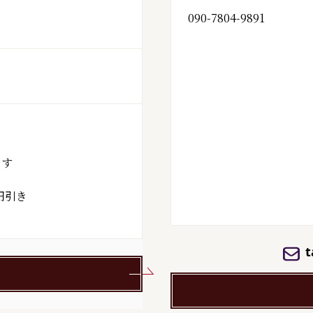
090-7804-9891
す

引き

t