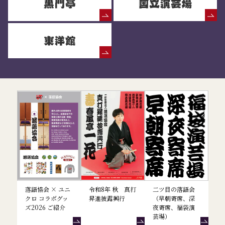
落語協会からのお知らせ
落語協会 × ユニ
令和8年 秋 真打
二ツ目の落語会
クロ コラボグッ
昇進披露興行
（早朝寄席、深
ズ2026 ご紹介
夜寄席、福袋演
芸場）