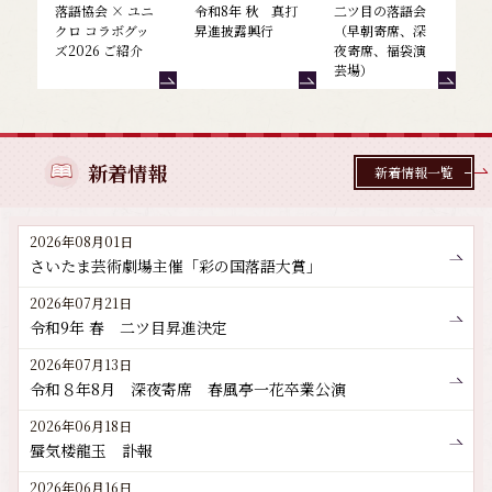
落語協会 × ユニ
令和8年 秋 真打
二ツ目の落語会
クロ コラボグッ
昇進披露興行
（早朝寄席、深
ズ2026 ご紹介
夜寄席、福袋演
芸場）
新着情報
新着情報一覧
2026年08月01日
さいたま芸術劇場主催「彩の国落語大賞」
2026年07月21日
令和9年 春 二ツ目昇進決定
2026年07月13日
令和８年8月 深夜寄席 春風亭一花卒業公演
2026年06月18日
蜃気楼龍玉 訃報
2026年06月16日