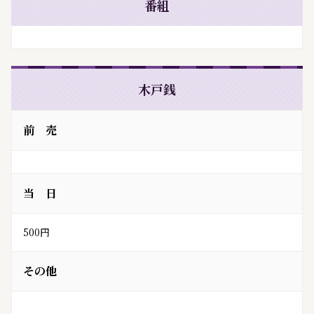
番組
木戸銭
前 売
当 日
500円
その他