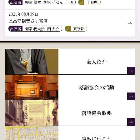
出演者
柳家 獅堂
柳家 小せん
…他
千葉県
2026年08月09日
長昌寺観音さま寄席
出演者
柳家 我太楼
岡 大介
東京都
芸人紹介
落語協会の活動
落語協会概要
寄席に行こう