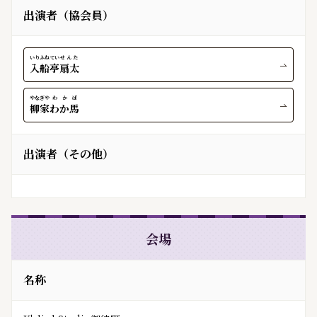
出演者（協会員）
いりふねてい
せんた
入船亭
扇太
やなぎや
わかば
柳家
わか馬
出演者（その他）
会場
名称