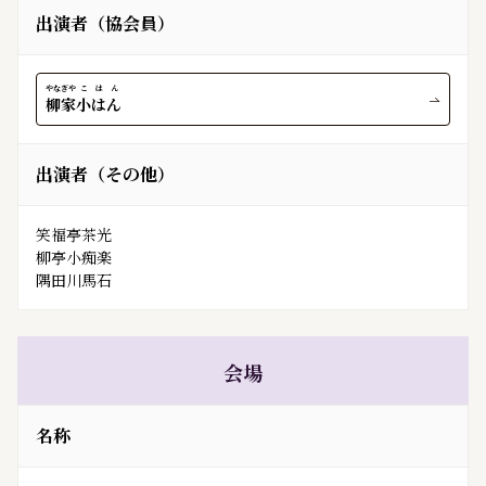
出演者（協会員）
やなぎや
こはん
柳家
小はん
出演者（その他）
笑福亭茶光

柳亭小痴楽

会場
名称