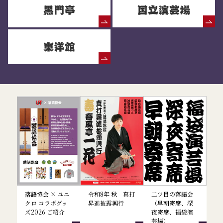
落語協会からのお知らせ
落語協会 × ユニ
令和8年 秋 真打
二ツ目の落語会
クロ コラボグッ
昇進披露興行
（早朝寄席、深
ズ2026 ご紹介
夜寄席、福袋演
芸場）