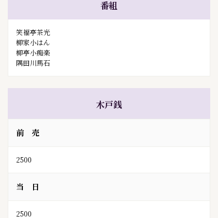
番組
笑福亭茶光
柳家小はん
柳亭小痴楽
隅田川馬石
木戸銭
前 売
2500
当 日
2500