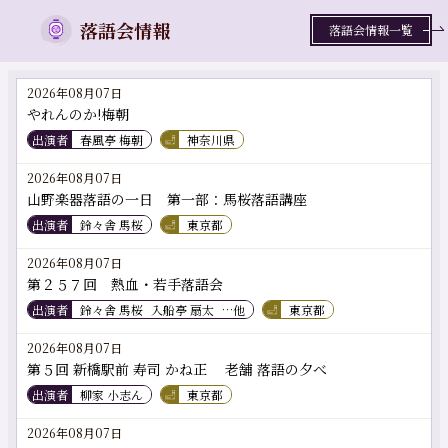
落語会情報
落語会情報一覧
2026年08月07日
やれんのか!梅朝
出演者
春風亭 梅朝
神奈川県
2026年08月07日
山野楽器落語の一日 第一部：馬桜落語講座
出演者
鈴々舎 馬桜
東京都
2026年08月07日
第２５７回 熱血・若手落語会
出演者
鈴々舎 馬桜
入船亭 扇太
…他
東京都
2026年08月07日
第５回 新橋駅前 寿司 かね正 老舗 落語の夕べ
出演者
柳家 小志ん
東京都
2026年08月07日