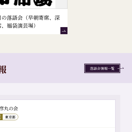
目の落語会（早朝寄席、深
席、福袋演芸場）
報
落語会情報一覧
彦丸の会
東京都