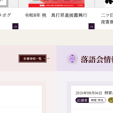
ラボグ
令和8年 秋 真打昇進披露興行
二ツ
夜寄
落語会情
新着情報一覧
林家
2026年08月06日
出演者
林家 彦丸