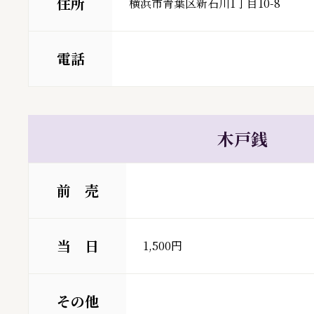
住所
横浜市青葉区新石川1丁目10-8
電話
木戸銭
前 売
当 日
1,500円
その他