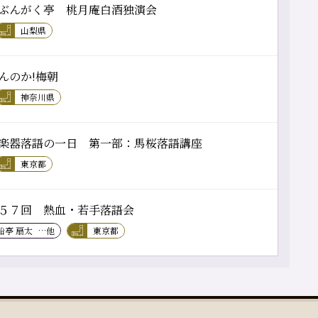
ぶんがく亭 桃月庵白酒独演会
山梨県
んのか!梅朝
神奈川県
楽器落語の一日 第一部：馬桜落語講座
東京都
５７回 熱血・若手落語会
船亭 扇太
…他
東京都