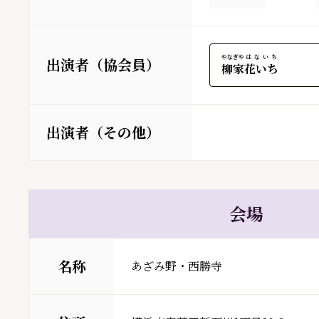
やなぎや
はないち
出演者（協会員）
柳家
花いち
出演者（その他）
会場
名称
あざみ野・西勝寺