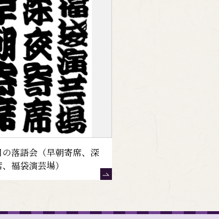
目の落語会（早朝寄席、深
席、福袋演芸場）