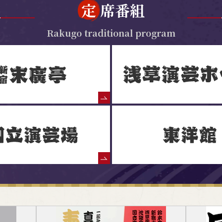
定
席番組
Rakugo traditional program