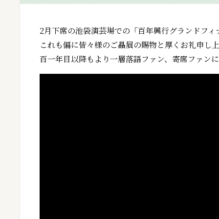
2月下席の池袋演芸場での「百年興行グランドフィ
これも偏に皆々様のご贔屓の賜物と厚くお礼申し
百一年目以降もより一層落語ファン、寄席ファン