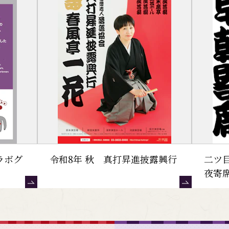
ラボグ
令和8年 秋 真打昇進披露興行
二ツ
夜寄