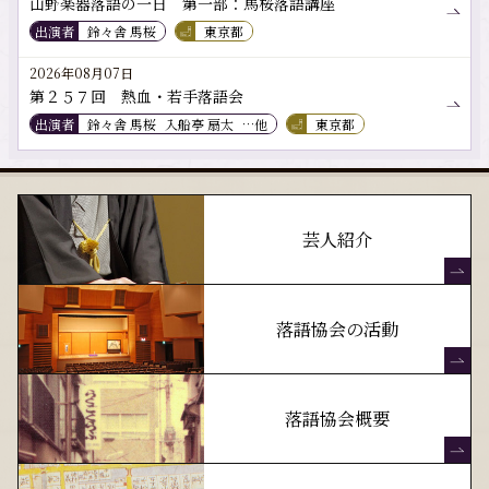
山野楽器落語の一日 第一部：馬桜落語講座
出演者
鈴々舎 馬桜
東京都
2026年08月07日
第２５７回 熱血・若手落語会
出演者
鈴々舎 馬桜
入船亭 扇太
…他
東京都
芸人紹介
落語協会の活動
落語協会概要