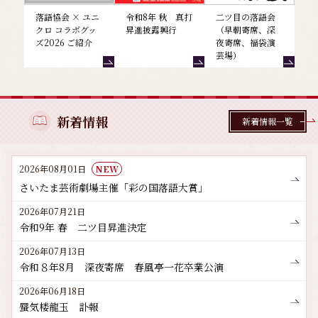
落語協会 × ユニ
令和8年 秋 真打
二ツ目の落語会
クロ コラボグッ
昇進披露興行
（早朝寄席、深
ズ2026 ご紹介
夜寄席、福袋演
芸場）
新着情報
新着情報一覧
2026年08月01日
NEW
さいたま芸術劇場主催「彩の国落語大賞」
2026年07月21日
令和9年 春 二ツ目昇進決定
2026年07月13日
令和８年8月 深夜寄席 春風亭一花卒業公演
2026年06月18日
蜃気楼龍玉 訃報