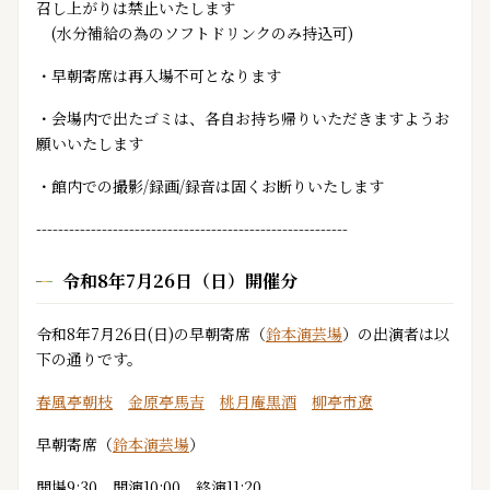
召し上がりは禁止いたします
(水分補給の為のソフトドリンクのみ持込可)
・早朝寄席は再入場不可となります
・会場内で出たゴミは、各自お持ち帰りいただきますようお
願いいたします
・館内での撮影/録画/録音は固くお断りいたします
---------------------------------------------------------
令和8年7月26日（日）開催分
令和8年7月26日(日)の早朝寄席（
鈴本演芸場
）の出演者は以
下の通りです。
春風亭朝枝
金原亭馬吉
桃月庵黒酒
柳亭市遼
早朝寄席（
鈴本演芸場
）
開場9:30 開演10:00 終演11:20