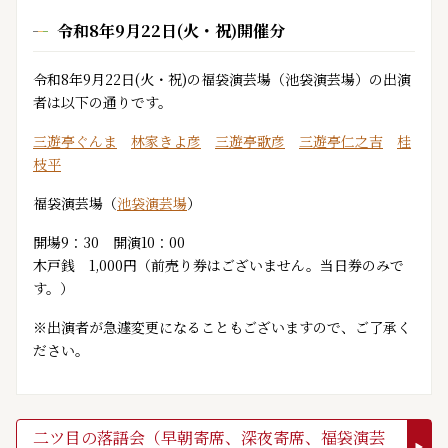
令和8年9月22日(火・祝)開催分
令和8年9月22日(火・祝)の福袋演芸場（池袋演芸場）の出演
者は以下の通りです。
三遊亭ぐんま
林家きよ彦
三遊亭歌彦
三遊亭仁之吉
桂
枝平
福袋演芸場（
池袋演芸場
）
開場9：30 開演10：00
木戸銭 1,000円（前売り券はございません。当日券のみで
す。）
※出演者が急遽変更になることもございますので、ご了承く
ださい。
二ツ目の落語会（早朝寄席、深夜寄席、福袋演芸