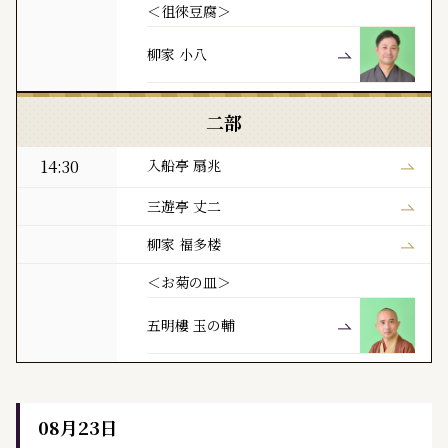
＜徂徠豆腐＞
柳家 小八
二部
14:30
入船亭 扇兆
三遊亭 丈二
柳家 福多楼
＜お菊の皿＞
五明樓 玉の輔
08月23日