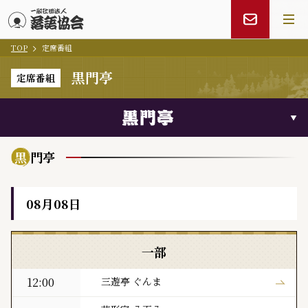
TOP
定席番組
メインコンテンツにスキップ
黒門亭
定席番組
黒
門亭
08月08日
黒門亭 本日の寄席出演者
一部
12:00
三遊亭 ぐんま