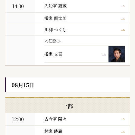
14:30
入船亭 扇蔵
橘家 圓太郎
川柳 つくし
＜佃祭＞
橘家 文吾
08月15日
黒門亭 本日の寄席出演者
一部
12:00
古今亭 陽々
林家 時蔵