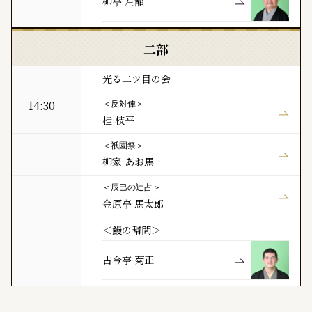
柳亭 左龍
二部
光る二ツ目の会
14:30
＜反対俥＞
桂 枝平
＜祇園祭＞
柳家 あお馬
＜辰巳の辻占＞
金原亭 馬太郎
＜鰻の幇間＞
古今亭 菊正