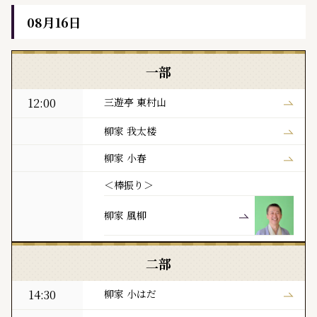
08月16日
黒門亭 本日の寄席出演者
一部
12:00
三遊亭 東村山
柳家 我太楼
柳家 小春
＜棒振り＞
柳家 風柳
二部
14:30
柳家 小はだ