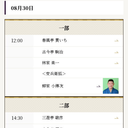
08月30日
黒門亭 本日の寄席出演者
一部
12:00
春風亭 貫いち
古今亭 駒治
林家 楽一
＜安兵衛狐＞
柳家 小傳次
二部
14:30
三遊亭 歌彦