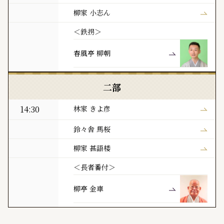
柳家 小志ん
＜鉄拐＞
春風亭 柳朝
二部
14:30
林家 きよ彦
鈴々舎 馬桜
柳家 甚語楼
＜長者番付＞
柳亭 金車