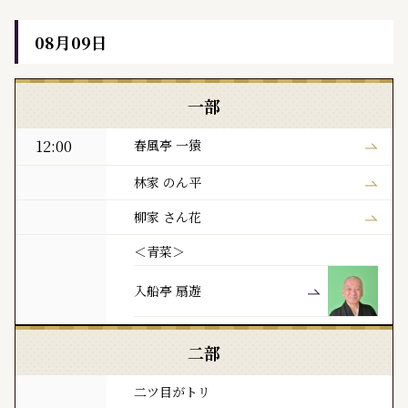
08月09日
黒門亭 本日の寄席出演者
一部
12:00
春風亭 一猿
林家 のん平
柳家 さん花
＜青菜＞
入船亭 扇遊
二部
二ツ目がトリ