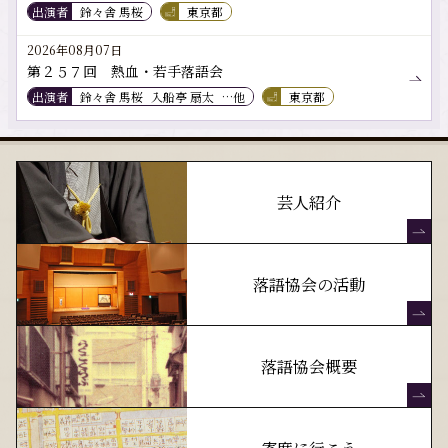
出演者
鈴々舎 馬桜
東京都
2026年08月07日
第２５７回 熱血・若手落語会
出演者
鈴々舎 馬桜
入船亭 扇太
…他
東京都
芸人紹介
落語協会の活動
落語協会概要