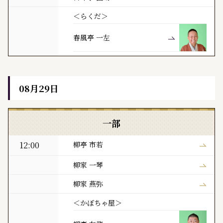
＜らくだ＞
春風亭 一左
08月29日
黒門亭 本日の寄席出演者
一部
12:00
柳亭 市若
柳家 一琴
柳家 燕弥
＜かぼちゃ屋＞