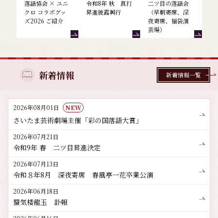
落語協会 × ユニ
令和8年 秋 真打
二ツ目の落語会
クロ コラボグッ
昇進披露興行
（早朝寄席、深
ズ2026 ご紹介
夜寄席、福袋演
芸場）
新着情報
新着情報一覧
2026年08月01日
NEW
さいたま芸術劇場主催「彩の国落語大賞」
2026年07月21日
令和9年 春 二ツ目昇進決定
2026年07月13日
令和８年8月 深夜寄席 春風亭一花卒業公演
2026年06月18日
蜃気楼龍玉 訃報