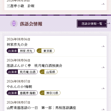
2026年06月16日
三遊亭小歌 訃報
落語会情報
落語会情報一覧
2026年08月06日
林家彦丸の会
出演者
林家 彦丸
東京都
2026年08月06日
落語ぶんがく亭 桃月庵白酒独演会
出演者
桃月庵 白酒
山梨県
2026年08月07日
やれんのか!梅朝
出演者
春風亭 梅朝
神奈川県
2026年08月07日
山野楽器落語の一日 第一部：馬桜落語講座