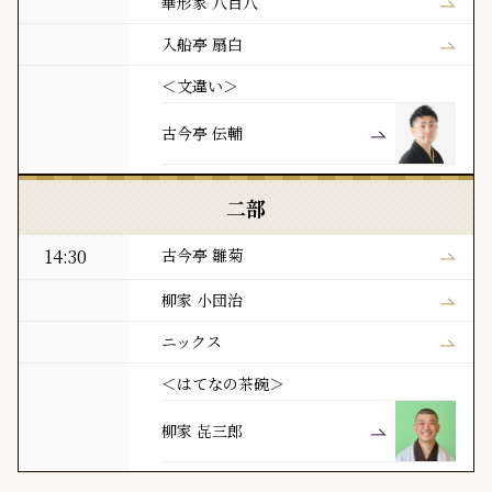
華形家 八百八
入船亭 扇白
＜文違い＞
古今亭 伝輔
二部
14:30
古今亭 雛菊
柳家 小団治
ニックス
＜はてなの茶碗＞
柳家 㐂三郎