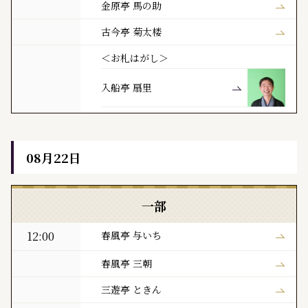
金原亭 馬の助
古今亭 菊太楼
＜お札はがし＞
入船亭 扇里
08月22日
黒門亭 本日の寄席出演者
一部
12:00
春風亭 与いち
春風亭 三朝
三遊亭 ときん