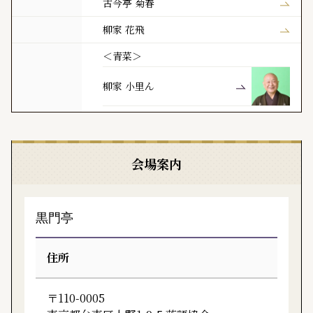
古今亭 菊春
柳家 花飛
＜青菜＞
柳家 小里ん
会場案内
黒門亭
住所
〒110-0005