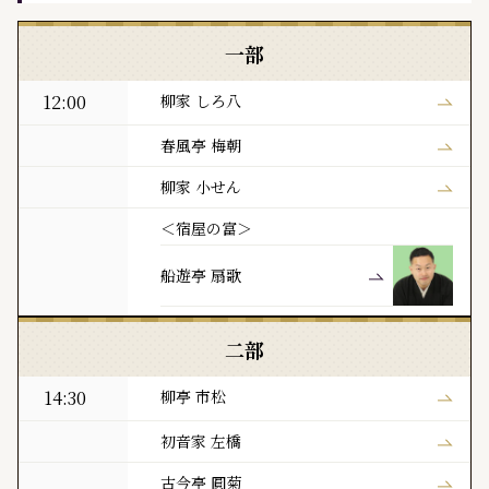
黒門亭 本日の寄席出演者
一部
12:00
柳家 しろ八
春風亭 梅朝
柳家 小せん
＜宿屋の富＞
船遊亭 扇歌
二部
14:30
柳亭 市松
初音家 左橋
古今亭 圓菊