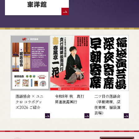
落語協会からのお知らせ
落語協会 × ユニ
令和8年 秋 真打
二ツ目の落語会
クロ コラボグッ
昇進披露興行
（早朝寄席、深
ズ2026 ご紹介
夜寄席、福袋演
芸場）