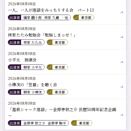
2026年08月08日
一人。一人が落語をみっちりする会 パート13
出演者
橘家 圓十郎
林家 久蔵
…他
東京都
2026年08月08日
林家たたみ勉強会「勉強しまっせ！」
出演者
林家 たたみ
東京都
2026年08月08日
小平太 独演会
出演者
柳家 小平太
東京都
2026年08月08日
小傳次の「笠碁」を聴く会
出演者
柳家 小傳次
東京都
2026年08月08日
「温泉シャーク落語」～金原亭世之介 芸歴50周年記念企画
～
出演者
金原亭 世之介
金原亭 駒平
東京都