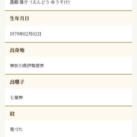
遠藤 雄介
（
えんどう ゆうすけ
）
生年月日
1979年02月02日
出身地
神奈川県伊勢原市
出囃子
七福神
紋
鬼づた