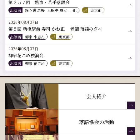
第２５７回 熱血・若手落語会
出演者
鈴々舎 馬桜
入船亭 扇太
…他
東京都
2026年08月07日
第５回 新橋駅前 寿司 かね正 老舗 落語の夕べ
出演者
柳家 小志ん
東京都
2026年08月07日
柳家花ごめ独演会
出演者
柳家 花ごめ
東京都
芸人紹介
落語協会の活動