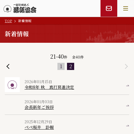
TOP
新着情報
メインコンテンツにスキップ
新着情報
21-40
件
全
40
件
1
2
2026年01月15日
令和8年 秋 真打昇進決定
2026年01月03日
会長新年ご挨拶
2025年12月29日
ペペ桜井 訃報