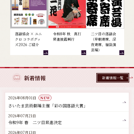
落語協会 × ユニ
令和8年 秋 真打
二ツ目の落語会
クロ コラボグッ
昇進披露興行
（早朝寄席、深
ズ2026 ご紹介
夜寄席、福袋演
芸場）
新着情報
新着情報一覧
2026年08月01日
NEW
さいたま芸術劇場主催「彩の国落語大賞」
2026年07月21日
令和9年 春 二ツ目昇進決定
2026年07月13日