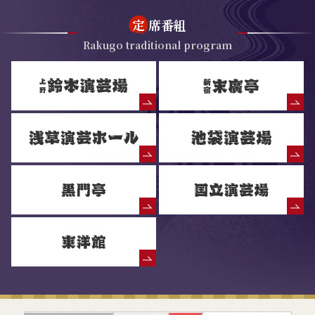
定
席番組
Rakugo traditional program
落語協会からのお知らせ