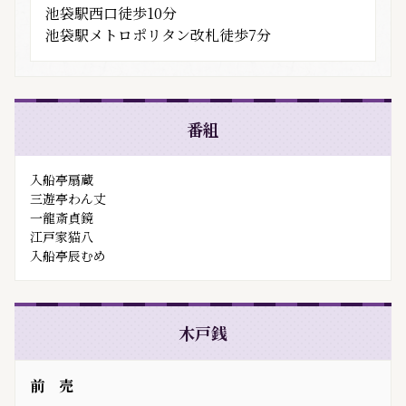
池袋駅西口徒歩10分
池袋駅メトロポリタン改札徒歩7分
番組
入船亭扇蔵
三遊亭わん丈
一龍斎貞鏡
江戸家猫八
入船亭辰むめ
木戸銭
前 売