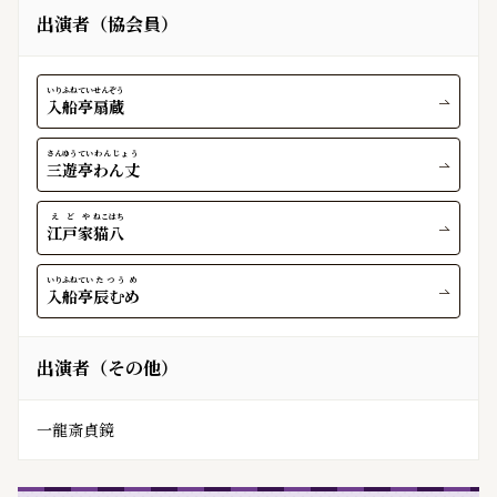
出演者（協会員）
いりふねてい
せんぞう
入船亭
扇蔵
さんゆうてい
わんじょう
三遊亭
わん丈
えどや
ねこはち
江戸家
猫八
いりふねてい
たつうめ
入船亭
辰むめ
出演者（その他）
一龍斎貞鏡