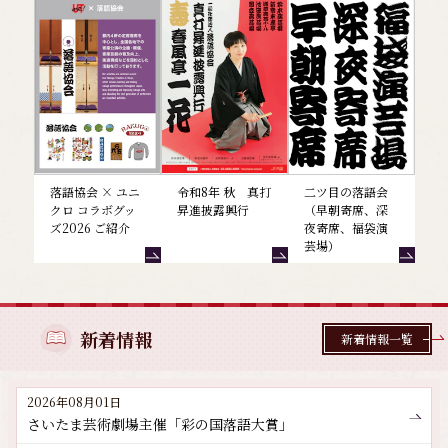
落語協会 × ユニ
令和8年 秋 真打
二ツ目の落語会
クロ コラボグッ
昇進披露興行
（早朝寄席、深
ズ2026 ご紹介
夜寄席、福袋演
芸場）
新着情報
新着情報一覧
2026年08月01日
さいたま芸術劇場主催「彩の国落語大賞」