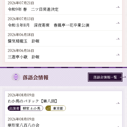
2026年07月21日
令和9年 春 二ツ目昇進決定
2026年07月13日
令和８年8月 深夜寄席 春風亭一花卒業公演
2026年06月18日
蜃気楼龍玉 訃報
2026年06月16日
三遊亭小歌 訃報
落語会情報
落語会情報一覧
2026年08月09日
わか馬のパドック【第八回】
出演者
柳家 わか馬
東京都
2026年08月09日
華形家八百八の会