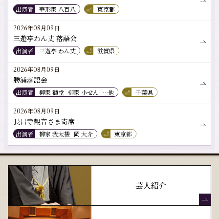
出演者
華形家 八百八
東京都
2026年08月09日
三遊亭わん丈 落語会
出演者
三遊亭 わん丈
滋賀県
2026年08月09日
勝浦落語会
出演者
柳家 獅堂
柳家 小せん
…他
千葉県
2026年08月09日
長昌寺観音さま寄席
出演者
柳家 我太楼
岡 大介
東京都
芸人紹介