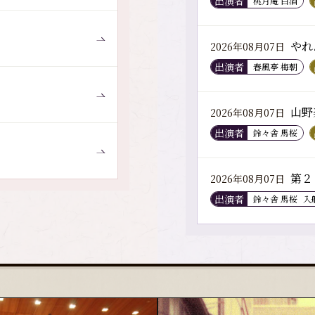
出演者
桃月庵 白酒
やれ
2026年08月07日
出演者
春風亭 梅朝
山野
2026年08月07日
出演者
鈴々舎 馬桜
第２
2026年08月07日
出演者
鈴々舎 馬桜
入