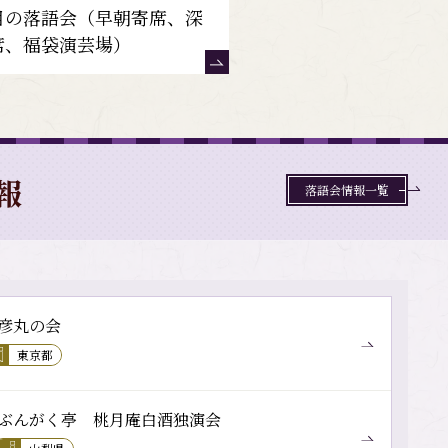
目の落語会（早朝寄席、深
席、福袋演芸場）
報
落語会情報一覧
彦丸の会
東京都
ぶんがく亭 桃月庵白酒独演会