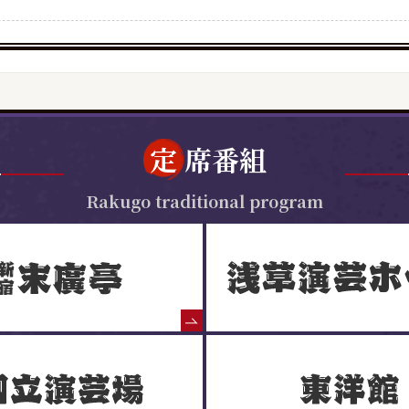
定
席番組
Rakugo traditional program