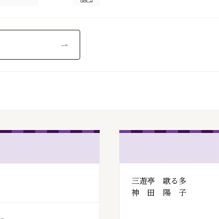
三遊亭 歌る多
神 田 陽 子