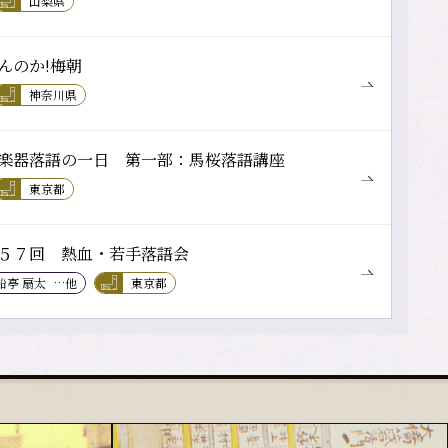
山梨県
んのか!梅朝
神奈川県
楽器落語の一日 第一部：馬桜落語講座
東京都
５７回 熱血・若手落語会
船亭 扇太
…他
東京都