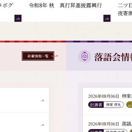
ラボグ
令和8年 秋 真打昇進披露興行
二ツ
夜寄
落語会情
新着情報一覧
林家
2026年08月06日
出演者
林家 彦丸
落語
2026年08月06日