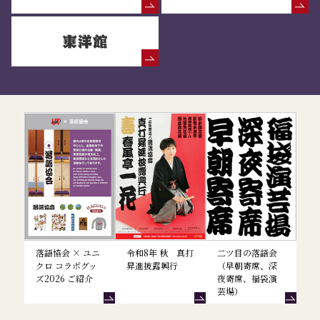
落語協会からのお知らせ
落語協会 × ユニ
令和8年 秋 真打
二ツ目の落語会
クロ コラボグッ
昇進披露興行
（早朝寄席、深
ズ2026 ご紹介
夜寄席、福袋演
芸場）