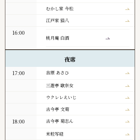
むかし家 今松
江戸家 猫八
16:00
桃月庵 白酒
夜席
17:00
吉原 あさひ
三遊亭 歌奈女
ウクレレえいじ
古今亭 文菊
18:00
古今亭 菊志ん
米粒写経