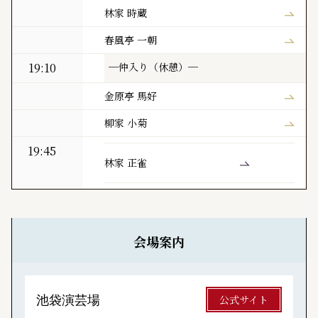
林家 時蔵
春風亭 一朝
19:10
─仲入り（休憩）─
金原亭 馬好
柳家 小菊
19:45
林家 正雀
会場案内
池袋演芸場
公式サイト