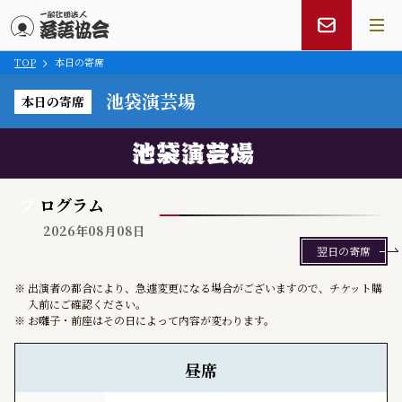
TOP
本日の寄席
メインコンテンツにスキップ
池袋演芸場
本日の寄席
プ
ログラム
2026年08月08日
翌日の寄席
出演者の都合により、急遽変更になる場合がございますので、チケット購
入前にご確認ください。
お囃子・前座はその日によって内容が変わります。
池袋演芸場 本日の寄席出演者
昼席