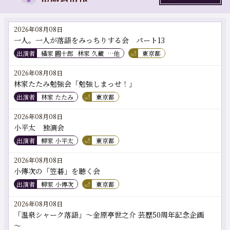
2026年08月08日
一人。一人が落語をみっちりする会 パート13
出演者
橘家 圓十郎
林家 久蔵
…他
東京都
2026年08月08日
林家たたみ勉強会「勉強しまっせ！」
出演者
林家 たたみ
東京都
2026年08月08日
小平太 独演会
出演者
柳家 小平太
東京都
2026年08月08日
小傳次の「笠碁」を聴く会
出演者
柳家 小傳次
東京都
2026年08月08日
「温泉シャーク落語」～金原亭世之介 芸歴50周年記念企画
～