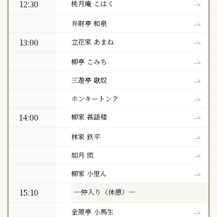
12:30
桃月庵 こはく
弁財亭 和泉
13:00
立花家 あまね
柳亭 こみち
三遊亭 歌奴
ホンキートンク
14:00
柳家 甚語楼
林家 鉄平
如月 琉
柳家 小里ん
15:10
─仲入り（休憩）─
金原亭 小馬生