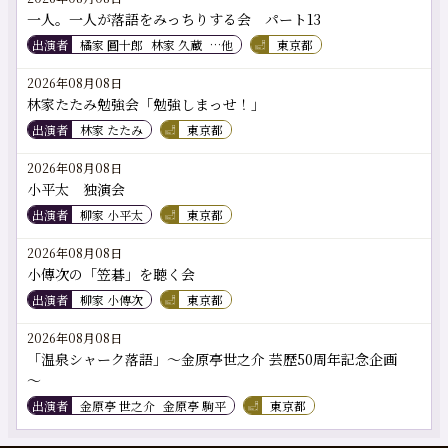
一人。一人が落語をみっちりする会 パート13
出演者
橘家 圓十郎
林家 久蔵
…他
東京都
2026年08月08日
林家たたみ勉強会「勉強しまっせ！」
出演者
林家 たたみ
東京都
2026年08月08日
小平太 独演会
出演者
柳家 小平太
東京都
2026年08月08日
小傳次の「笠碁」を聴く会
出演者
柳家 小傳次
東京都
2026年08月08日
「温泉シャーク落語」～金原亭世之介 芸歴50周年記念企画
～
出演者
金原亭 世之介
金原亭 駒平
東京都