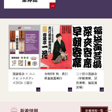
落語協会からのお知らせ
落語協会 × ユニ
令和8年 秋 真打
二ツ目の落語会
クロ コラボグッ
昇進披露興行
（早朝寄席、深
ズ2026 ご紹介
夜寄席、福袋演
芸場）
新着情報
新着情報一覧