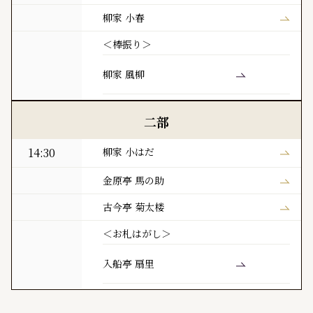
柳家 小春
＜棒振り＞
柳家 風柳
二部
14:30
柳家 小はだ
金原亭 馬の助
古今亭 菊太楼
＜お札はがし＞
入船亭 扇里