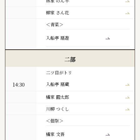
林家 のん平
柳家 さん花
＜青菜＞
入船亭 扇遊
二部
二ツ目がトリ
14:30
入船亭 扇蔵
橘家 圓太郎
川柳 つくし
＜佃祭＞
橘家 文吾