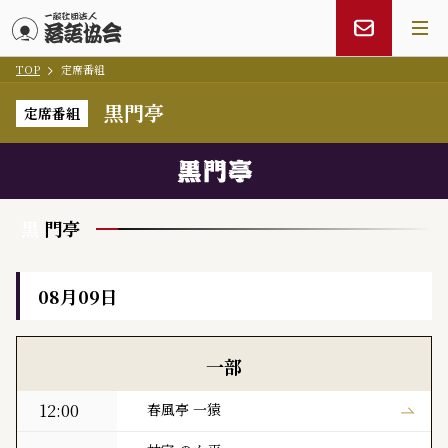
TOP
定席番組
メインコンテンツにスキップ
黒門亭
定席番組
黒
門亭
08月09日
黒門亭 本日の寄席出演者
一部
12:00
春風亭 一猿