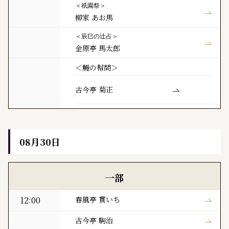
＜祇園祭＞
柳家 あお馬
＜辰巳の辻占＞
金原亭 馬太郎
＜鰻の幇間＞
古今亭 菊正
08月30日
黒門亭 本日の寄席出演者
一部
12:00
春風亭 貫いち
古今亭 駒治