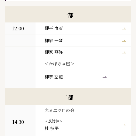
黒門亭 本日の寄席出演者
一部
12:00
柳亭 市若
柳家 一琴
柳家 燕弥
＜かぼちゃ屋＞
柳亭 左龍
二部
光る二ツ目の会
14:30
＜反対俥＞
桂 枝平