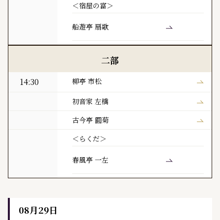
＜宿屋の富＞
船遊亭 扇歌
二部
14:30
柳亭 市松
初音家 左橋
古今亭 圓菊
＜らくだ＞
春風亭 一左
08月29日