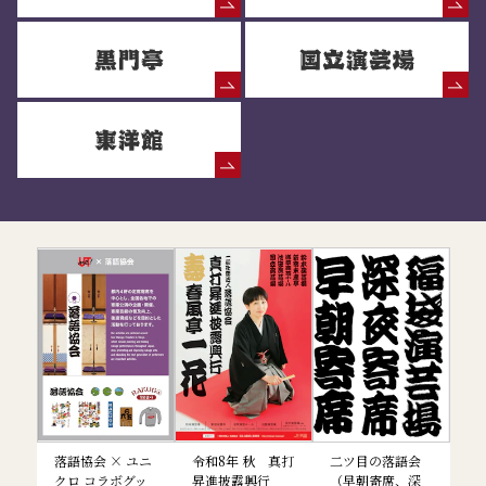
落語協会からのお知らせ
落語協会 × ユニ
令和8年 秋 真打
二ツ目の落語会
クロ コラボグッ
昇進披露興行
（早朝寄席、深