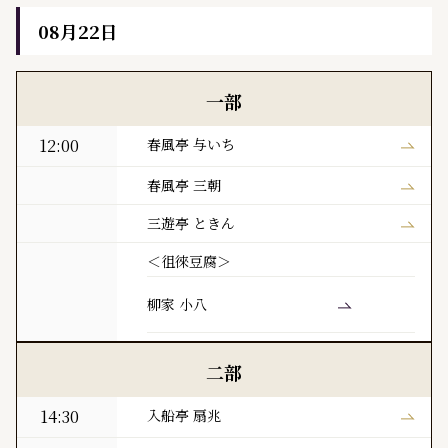
08月22日
黒門亭 本日の寄席出演者
一部
12:00
春風亭 与いち
春風亭 三朝
三遊亭 ときん
＜徂徠豆腐＞
柳家 小八
二部
14:30
入船亭 扇兆