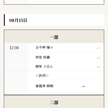
08月15日
黒門亭 本日の寄席出演者
一部
12:00
古今亭 陽々
林家 時蔵
柳家 小志ん
＜鉄拐＞
春風亭 柳朝
二部