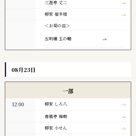
三遊亭 丈二
柳家 福多楼
＜お菊の皿＞
五明樓 玉の輔
08月23日
黒門亭 本日の寄席出演者
一部
12:00
柳家 しろ八
春風亭 梅朝
柳家 小せん