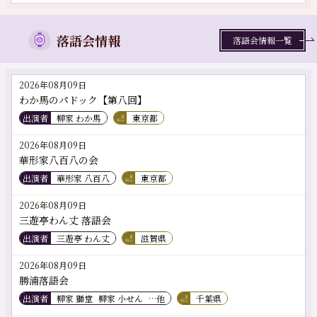
落語会情報
落語会情報一覧
2026年08月09日
わか馬のパドック【第八回】
出演者
柳家 わか馬
東京都
2026年08月09日
華形家八百八の会
出演者
華形家 八百八
東京都
2026年08月09日
三遊亭わん丈 落語会
出演者
三遊亭 わん丈
滋賀県
2026年08月09日
勝浦落語会
出演者
柳家 獅堂
柳家 小せん
…他
千葉県