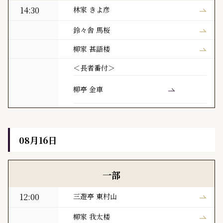
14:30
林家 きよ彦
鈴々舎 馬桜
柳家 甚語楼
＜長者番付＞
柳亭 金車
08月16日
黒門亭 本日の寄席出演者
一部
12:00
三遊亭 東村山
柳家 我太楼