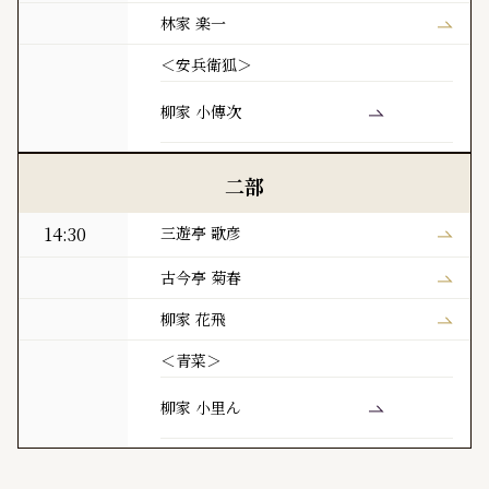
林家 楽一
＜安兵衛狐＞
柳家 小傳次
二部
14:30
三遊亭 歌彦
古今亭 菊春
柳家 花飛
＜青菜＞
柳家 小里ん